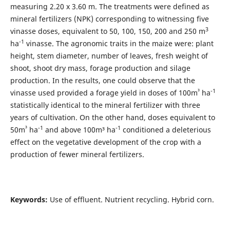
measuring 2.20 x 3.60 m. The treatments were defined as
mineral fertilizers (NPK) corresponding to witnessing five
3
vinasse doses, equivalent to 50, 100, 150, 200 and 250 m
-1
ha
vinasse. The agronomic traits in the maize were: plant
height, stem diameter, number of leaves, fresh weight of
shoot, shoot dry mass, forage production and silage
production. In the results, one could observe that the
³
-1
vinasse used provided a forage yield in doses of 100m
ha
statistically identical to the mineral fertilizer with three
years of cultivation. On the other hand, doses equivalent to
³
-1
-1
50m
ha
and above 100m³ ha
conditioned a deleterious
effect on the vegetative development of the crop with a
production of fewer mineral fertilizers.
Keywords:
Use of effluent. Nutrient recycling. Hybrid corn.