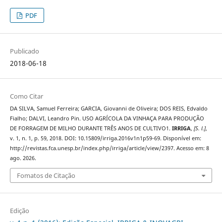
PDF
Publicado
2018-06-18
Como Citar
DA SILVA, Samuel Ferreira; GARCIA, Giovanni de Oliveira; DOS REIS, Edvaldo
Fialho; DALVI, Leandro Pin. USO AGRÍCOLA DA VINHAÇA PARA PRODUÇÃO
DE FORRAGEM DE MILHO DURANTE TRÊS ANOS DE CULTIVO1.
IRRIGA
,
[S. l.]
,
v. 1, n. 1, p. 59, 2018. DOI: 10.15809/irriga.2016v1n1p59-69. Disponível em:
http://revistas.fca.unesp.br/index.php/irriga/article/view/2397. Acesso em: 8
ago. 2026.
Fomatos de Citação
Edição