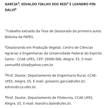
3
3
GARCIA
; EDVALDO FIALHO DOS REIS
E LEANDRO PIN
4
DALVI
1
Trabalho extraído da Tese de Doutorado do primeiro autor,
Bolsista da FAPES.
2
Doutorando em Produção Vegetal, Centro de Ciências
Agrárias e Engenharias da Universidade Federal do Espírito
Santo - CCAE-UFES, CEP: 29500-000, Alegre, ES. E-mail:
samuelfd.silva@yahoo.com.br.
3
Prof. Doutor, Departamento de Engenharia Rural, CCAE-
UFES, Alegre, ES. E-mail: giovanni.garcia@ufes.br;
edreis@cca.ufes.br.
4
Prof. Doutor, Departamento de Fitotecnia, CCAE-UFES,
Alegre, ES. E-mail: leandro.dalvi@ufes.br.