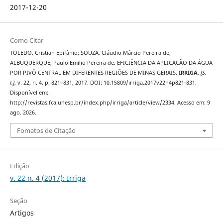
2017-12-20
Como Citar
TOLEDO, Cristian Epifânio; SOUZA, Cláudio Márcio Pereira de;
ALBUQUERQUE, Paulo Emilio Pereira de. EFICIÊNCIA DA APLICAÇÃO DA ÁGUA
POR PIVÔ CENTRAL EM DIFERENTES REGIÕES DE MINAS GERAIS.
IRRIGA
,
[S.
l.]
, v. 22, n. 4, p. 821–831, 2017. DOI: 10.15809/irriga.2017v22n4p821-831.
Disponível em:
http://revistas.fca.unesp.br/index.php/irriga/article/view/2334. Acesso em: 9
ago. 2026.
Fomatos de Citação
Edição
v. 22 n. 4 (2017): Irriga
Seção
Artigos