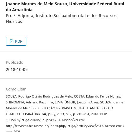
Joanne Moraes de Melo Souza,
Universidade Federal Rural
da Amazônia
Profª. Adjunta, Instituto Sócioambierntal e dos Recursos
Hídricos
PDF
Publicado
2018-10-09
Como Citar
SOUZA, Rodrigo Otávio Rodrigues de Melo; COSTA, Eduardo Felipe Nunes;
SHINOMIYA, Adriano Kazuhiro; LIMA JÚNIOR, Joaquim Alves; SOUZA, Joanne
Moraes de Melo. PRECIPITAÇÃO PROVÁVEL MENSAL E ANUAL PARA O
ESTADO DO PARÁ.
IRRIGA
,
[S. l.]
, v. 23, n. 2, p. 249–261, 2018. DOI:
10.15809/irriga.2018v23n2p249-261. Disponível em:
http://revistas.fca.unesp.br/index.php/irriga/article/view/2317. Acesso em: 7
ago. 2026.