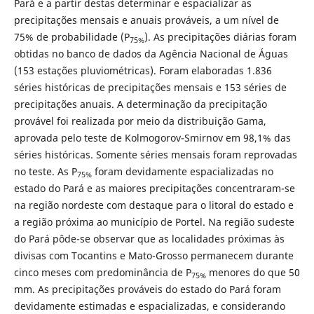
Pará e a partir destas determinar e espacializar as
precipitações mensais e anuais prováveis, a um nível de
75% de probabilidade (P
). As precipitações diárias foram
75%
obtidas no banco de dados da Agência Nacional de Águas
(153 estações pluviométricas). Foram elaboradas 1.836
séries históricas de precipitações mensais e 153 séries de
precipitações anuais. A determinação da precipitação
provável foi realizada por meio da distribuição Gama,
aprovada pelo teste de Kolmogorov-Smirnov em 98,1% das
séries históricas. Somente séries mensais foram reprovadas
no teste. As P
foram devidamente espacializadas no
75%
estado do Pará e as maiores precipitações concentraram-se
na região nordeste com destaque para o litoral do estado e
a região próxima ao município de Portel. Na região sudeste
do Pará pôde-se observar que as localidades próximas às
divisas com Tocantins e Mato-Grosso permanecem durante
cinco meses com predominância de P
menores do que 50
75%
mm. As precipitações prováveis do estado do Pará foram
devidamente estimadas e espacializadas, e considerando