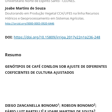
Universitário Norte de Espírito Santo - CEUNES.
Joabe Martins de Souza
Doutorando em Produção Vegetal CCA/UFES na linha Recursos
Hídricos e Geoprocessamento em Sistemas Agrícolas.
http://orcid.org/0000-0003-0920-6446
DOI:
https://doi.org/10.15809/irriga.2017v22n1p236-248
Resumo
GENÓTIPOS DE CAFÉ CONILON SOB AJUSTE DE DIFERENTES
COEFICIENTES DE CULTURA AJUSTADOS
1
2
DIEGO ZANCANELLA BONOMO
; ROBSON BONOMO
;
2
3
FÁBIO LUIZ PARTELLI
E JOABE MARTINS DE SOUZA