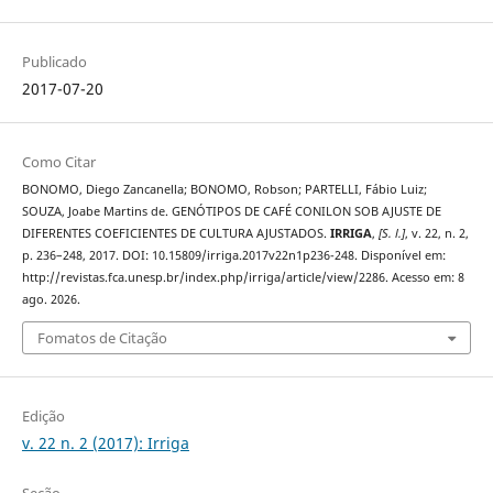
Publicado
2017-07-20
Como Citar
BONOMO, Diego Zancanella; BONOMO, Robson; PARTELLI, Fábio Luiz;
SOUZA, Joabe Martins de. GENÓTIPOS DE CAFÉ CONILON SOB AJUSTE DE
DIFERENTES COEFICIENTES DE CULTURA AJUSTADOS.
IRRIGA
,
[S. l.]
, v. 22, n. 2,
p. 236–248, 2017. DOI: 10.15809/irriga.2017v22n1p236-248. Disponível em:
http://revistas.fca.unesp.br/index.php/irriga/article/view/2286. Acesso em: 8
ago. 2026.
Fomatos de Citação
Edição
v. 22 n. 2 (2017): Irriga