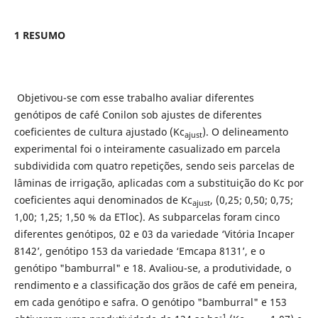
1 RESUMO
Objetivou-se com esse trabalho avaliar diferentes
genótipos de café Conilon sob ajustes de diferentes
coeficientes de cultura ajustado (Kc
). O delineamento
ajust
experimental foi o inteiramente casualizado em parcela
subdividida com quatro repetições, sendo seis parcelas de
lâminas de irrigação, aplicadas com a substituição do Kc por
coeficientes aqui denominados de Kc
, (0,25; 0,50; 0,75;
ajust
1,00; 1,25; 1,50 % da ETloc). As subparcelas foram cinco
diferentes genótipos, 02 e 03 da variedade ‘Vitória Incaper
8142’, genótipo 153 da variedade ‘Emcapa 8131’, e o
genótipo "bamburral" e 18. Avaliou-se, a produtividade, o
rendimento e a classificação dos grãos de café em peneira,
em cada genótipo e safra. O genótipo "bamburral" e 153
-1