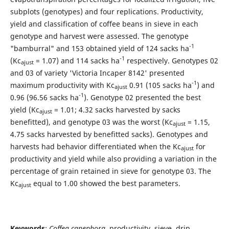
subplots (genotypes) and four replications. Productivity,
yield and classification of coffee beans in sieve in each
genotype and harvest were assessed. The genotype
-1
"bamburral" and 153 obtained yield of 124 sacks ha
-1
(Kc
= 1.07) and 114 sacks ha
respectively. Genotypes 02
ajust
and 03 of variety 'Victoria Incaper 8142' presented
-1
maximum productivity with Kc
0.91 (105 sacks ha
) and
ajust
-1
0.96 (96.56 sacks ha
). Genotype 02 presented the best
yield (Kc
= 1.01; 4.32 sacks harvested by sacks
ajust
benefitted), and genotype 03 was the worst (Kc
= 1.15,
ajust
4.75 sacks harvested by benefitted sacks). Genotypes and
harvests had behavior differentiated when the Kc
for
ajust
productivity and yield while also providing a variation in the
percentage of grain retained in sieve for genotype 03. The
Kc
equal to 1.00 showed the best parameters.
ajust
Keywords
:
Coffea canephora
, productivity, sieve, drip,