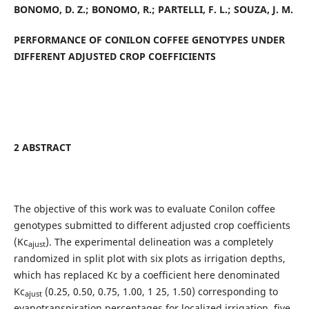
BONOMO, D. Z.; BONOMO, R.; PARTELLI, F. L.; SOUZA, J. M.
PERFORMANCE OF CONILON COFFEE GENOTYPES UNDER
DIFFERENT ADJUSTED CROP COEFFICIENTS
2 ABSTRACT
The objective of this work was to evaluate Conilon coffee
genotypes submitted to different adjusted crop coefficients
(Kc
). The experimental delineation was a completely
ajust
randomized in split plot with six plots as irrigation depths,
which has replaced Kc by a coefficient here denominated
Kc
(0.25, 0.50, 0.75, 1.00, 1 25, 1.50) corresponding to
ajust
evapotranspiration percentages for localized irrigation, five