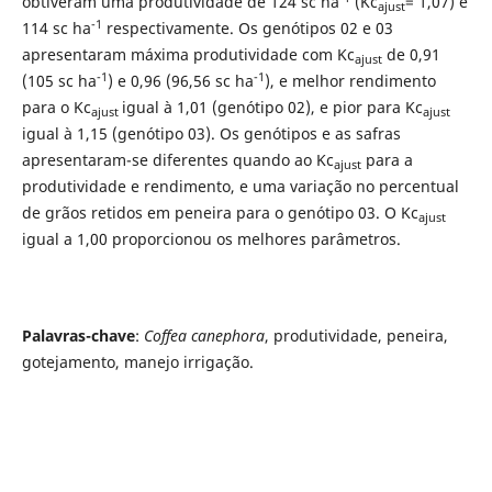
obtiveram uma produtividade de 124 sc ha
(Kc
= 1,07) e
ajust
-1
114 sc ha
respectivamente. Os genótipos 02 e 03
apresentaram máxima produtividade com Kc
de 0,91
ajust
-1
-1
(105 sc ha
) e 0,96 (96,56 sc ha
), e melhor rendimento
para o Kc
igual à 1,01 (genótipo 02), e pior para Kc
ajust
ajust
igual à 1,15 (genótipo 03). Os genótipos e as safras
apresentaram-se diferentes quando ao Kc
para a
ajust
produtividade e rendimento, e uma variação no percentual
de grãos retidos em peneira para o genótipo 03. O Kc
ajust
igual a 1,00 proporcionou os melhores parâmetros.
Palavras-chave
:
Coffea canephora
, produtividade, peneira,
gotejamento, manejo irrigação.