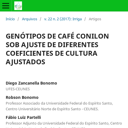
Início
/
Arquivos
/
v. 22 n. 2 (2017): Irriga
/
Artigos
GENÓTIPOS DE CAFÉ CONILON
SOB AJUSTE DE DIFERENTES
COEFICIENTES DE CULTURA
AJUSTADOS
Diego Zancanella Bonomo
UFES-CEUNES
Robson Bonomo
Professor Associado da Universidade Federal do Espírito Santo,
Centro Universitário Norte de Espírito Santo - CEUNES.
Fábio Luiz Partelli
Professor Adjunto da Universidade Federal do Espírito Santo, Centro