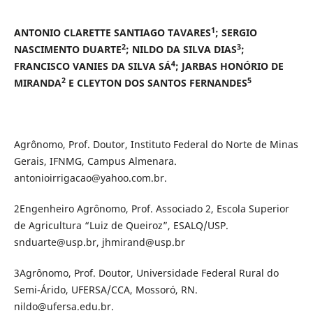
1
ANTONIO CLARETTE SANTIAGO TAVARES
; SERGIO
2
3
NASCIMENTO DUARTE
; NILDO DA SILVA DIAS
;
4
FRANCISCO VANIES DA SILVA SÁ
; JARBAS HONÓRIO DE
2
5
MIRANDA
E CLEYTON DOS SANTOS FERNANDES
Agrônomo, Prof. Doutor, Instituto Federal do Norte de Minas
Gerais, IFNMG, Campus Almenara.
antonioirrigacao@yahoo.com.br.
2Engenheiro Agrônomo, Prof. Associado 2, Escola Superior
de Agricultura “Luiz de Queiroz”, ESALQ/USP.
snduarte@usp.br, jhmirand@usp.br
3Agrônomo, Prof. Doutor, Universidade Federal Rural do
Semi-Árido, UFERSA/CCA, Mossoró, RN.
nildo@ufersa.edu.br.