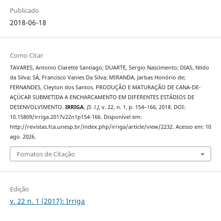
Publicado
2018-06-18
Como Citar
TAVARES, Antonio Clarette Santiago; DUARTE, Sergio Nascimento; DIAS, Nildo
da Silva; SÁ, Francisco Vanies Da Silva; MIRANDA, Jarbas Honório de;
FERNANDES, Cleyton dos Santos. PRODUÇÃO E MATURAÇÃO DE CANA-DE-
AÇÚCAR SUBMETIDA A ENCHARCAMENTO EM DIFERENTES ESTÁDIOS DE
DESENVOLVIMENTO.
IRRIGA
,
[S. l.]
, v. 22, n. 1, p. 154–166, 2018. DOI:
10.15809/irriga.2017v22n1p154-166. Disponível em:
http://revistas.fca.unesp.br/index.php/irriga/article/view/2232. Acesso em: 10
ago. 2026.
Fomatos de Citação
Edição
v. 22 n. 1 (2017): Irriga