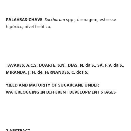
PALAVRAS-CHAVE
:
Saccharum
spp., drenagem, estresse
hipóxico, nível freático.
TAVARES, A.C.S, DUARTE, S.N., DIAS, N. da S., SÁ, F.V. da S.,
MIRANDA, J. H. de, FERNANDES, C. dos S.
YIELD AND MATURITY OF SUGARCANE UNDER
WATERLOGGING IN DIFFERENT DEVELOPMENT STAGES
2 ABSTRACT