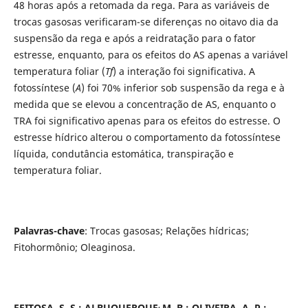
48 horas após a retomada da rega. Para as variáveis de
trocas gasosas verificaram-se diferenças no oitavo dia da
suspensão da rega e após a reidratação para o fator
estresse, enquanto, para os efeitos do AS apenas a variável
temperatura foliar
(
Tf
) a interação
foi significativa. A
fotossíntese (
A
) foi 70% inferior sob suspensão da rega e à
medida que se elevou a concentração de AS, enquanto o
TRA foi significativo apenas para os efeitos do estresse. O
estresse hídrico alterou o comportamento da fotossíntese
líquida, condutância estomática, transpiração e
temperatura foliar.
Palavras-chave
: Trocas gasosas; Relações hídricas;
Fitohormônio; Oleaginosa.
,
FEITOSA, S. S.; ALBUQUERQUE
M. B.; OLIVEIRA, A. P.;