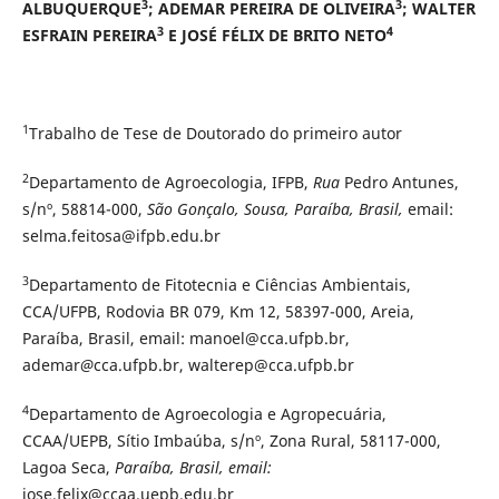
3
3
ALBUQUERQUE
; ADEMAR PEREIRA DE OLIVEIRA
;
WALTER
3
4
ESFRAIN PEREIRA
E
JOSÉ FÉLIX DE BRITO NETO
1
Trabalho de Tese de Doutorado do primeiro autor
2
Departamento de Agroecologia, IFPB,
Rua
Pedro Antunes,
s/nº,
58814-000,
São Gonçalo, Sousa,
Paraíba, Brasil,
email:
selma.feitosa@ifpb.edu.br
3
Departamento de Fitotecnia e Ciências Ambientais,
CCA/UFPB, Rodovia BR 079, Km 12, 58397-000, Areia,
Paraíba, Brasil, email: manoel@cca.ufpb.br,
ademar
@
cca.ufpb.br, walterep@cca.ufpb.br
4
Departamento de Agroecologia e Agropecuária,
CCAA/UEPB, Sítio Imbaúba, s/nº, Zona Rural, 58117-000,
Lagoa Seca,
Paraíba, Brasil, email:
jose.felix@ccaa.uepb.edu.br