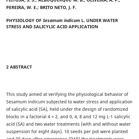
PEREIRA
, W. E.; BRITO NETO, J. F.
PHYSIOLOGY
OF
Sesamum indicum
L. UNDER WATER
STRESS AND SALICYLIC ACID APPLICATION
2 ABSTRACT
This study aimed at verifying the physiological behavior of
Sesamum indicum subjected to water stress and application
of salicylic acid (SA), held under the design of randomized
blocks in a factorial 4 × 2, and 0, 4, 8 and 12 mg L-1 salicylic
acid (SA) and two water treatments (with and without water
suspension for eight days). 10 seeds per pot were planted
and 30 days after emergence (DAE) the treatments were