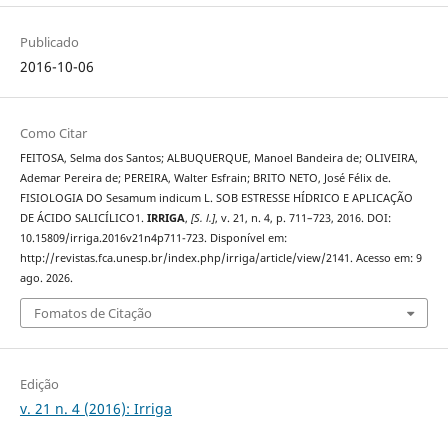
Publicado
2016-10-06
Como Citar
FEITOSA, Selma dos Santos; ALBUQUERQUE, Manoel Bandeira de; OLIVEIRA,
Ademar Pereira de; PEREIRA, Walter Esfrain; BRITO NETO, José Félix de.
FISIOLOGIA DO Sesamum indicum L. SOB ESTRESSE HÍDRICO E APLICAÇÃO
DE ÁCIDO SALICÍLICO1.
IRRIGA
,
[S. l.]
, v. 21, n. 4, p. 711–723, 2016. DOI:
10.15809/irriga.2016v21n4p711-723. Disponível em:
http://revistas.fca.unesp.br/index.php/irriga/article/view/2141. Acesso em: 9
ago. 2026.
Fomatos de Citação
Edição
v. 21 n. 4 (2016): Irriga