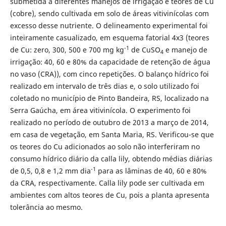
submetida a diferentes manejos de irrigação e teores de Cu
(cobre), sendo cultivada em solo de áreas vitivinícolas com
excesso desse nutriente. O delineamento experimental foi
inteiramente casualizado, em esquema fatorial 4x3 (teores
-1
de Cu: zero, 300, 500 e 700 mg kg
de CuSO
e manejo de
4
irrigação: 40, 60 e 80% da capacidade de retenção de água
no vaso (CRA)), com cinco repetições. O balanço hídrico foi
realizado em intervalo de três dias e, o solo utilizado foi
coletado no município de Pinto Bandeira, RS, localizado na
Serra Gaúcha, em área vitivinícola. O experimento foi
realizado no período de outubro de 2013 a março de 2014,
em casa de vegetação, em Santa Maria, RS. Verificou-se que
os teores do Cu adicionados ao solo não interferiram no
consumo hídrico diário da calla lily, obtendo médias diárias
-1
de 0,5, 0,8 e 1,2 mm dia
para as lâminas de 40, 60 e 80%
da CRA, respectivamente. Calla lily pode ser cultivada em
ambientes com altos teores de Cu, pois a planta apresenta
tolerância ao mesmo.