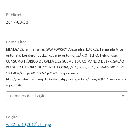
Publicado
2017-03-30
Como Citar
MENEGAES, Janine Farias; SWAROWSKY, Alexandre; BACKES, Fernanda Alice
Antonello Londero; BELLÉ, Rogério Antonio; IZÁRIO FILHO, Hélcio José.
CONSUMO HÍDRICO DE CALLA LILY SUBMETIDA AO MANEJO DE IRRIGAÇÃO
VIA SOLO E TEORES DE COBRE1.
IRRIGA
,
[S. l.]
, v. 22, n. 1, p. 74–86, 2017. DOI:
10.15809/irriga.2017v22n1p74-86. Disponível em:
http://revistas.fca.unesp.br/index.php/irriga/article/view/2097. Acesso em: 7
ago. 2026.
Fomatos de Citação
Edição
v. 22 n. 1 (2017): Irriga