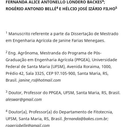
4
FERNANDA ALICE ANTONELLO LONDERO BACKES
;
4
5
ROGÉRIO ANTONIO BELLÉ
E HÉLCIO JOSÉ IZÁRIO FILHO
1
Manuscrito referente a parte da Dissertação de Mestrado
em Engenharia Agrícola de Janine Farias Menegaes.
2
Eng. Agrônoma, Mestranda do Programa de Pós-
Graduação em Engenharia Agrícola (PPGEA), Universidade
Federal de Santa Maria (UFSM), Avenida Roraima, 1000,
Prédio 42, Sala 3325, CEP 97.105-900, Santa Maria, RS,
Brasil.
janine_rs@hotmail.com
3
Doutor, Professor do PPGEA, UFSM, Santa Maria, RS, Brasil.
aleswar@gmail.com
4
Doutor(a), Professor(a) do Departamento de Fitotecnia,
UFSM, Santa Maria, RS, Brasil.
fernanda@bakes.com.br;
rogeriobelle@gmail.com