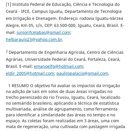
[1] Instituto Federal de Educação, Ciência e Tecnologia do
Ceará - IFCE, Campus Iguatu, Departamento de Tecnologia
em Irrigação e Drenagem. Endereço: rodovia Iguatu-Várzea
Alegre, Km 05, s/n, CEP: 63.500-000, Iguatu, Ceará, Brasil. E-
mail:
juniorifcelabas@gmail.com
;
helbaraujo23@yahoo.com.br
.
2
Departamento de Engenharia Agrícola, Centro de Ciências
Agrárias, Universidade Federal do Ceará, Fortaleza, Ceará,
Brasil. E-mail:
emanoelfg@hotmail.com
;
eldir_2005@hotmail.com
;
paulilopalacio@gmail.com
.
1 RESUMO O objetivo foi avaliar os impactos da irrigação
na adição de sais em solos de duas áreas irrigadas no
trecho perenizado do rio Trussu, Iguatu, Ceará, localizado
no semiárido brasileiro, aplicando a técnica de estatística
multivariada, análise de agrupamento, como ferramenta
para identificar a similaridade das áreas no tempo e no
espaço. As coletas foram realizadas em 3 áreas, uma com
mata de regeneração, uma cultivada com pastagem irrigada