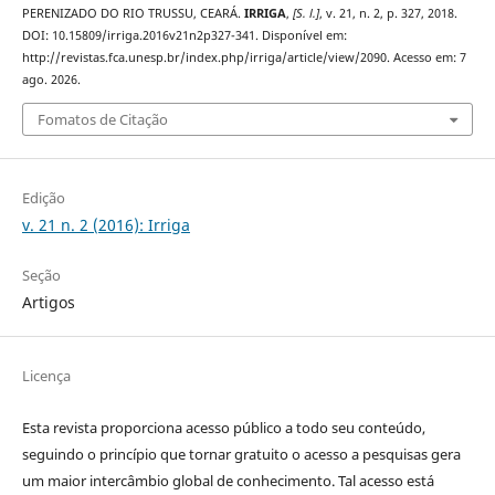
PERENIZADO DO RIO TRUSSU, CEARÁ.
IRRIGA
,
[S. l.]
, v. 21, n. 2, p. 327, 2018.
DOI: 10.15809/irriga.2016v21n2p327-341. Disponível em:
http://revistas.fca.unesp.br/index.php/irriga/article/view/2090. Acesso em: 7
ago. 2026.
Fomatos de Citação
Edição
v. 21 n. 2 (2016): Irriga
Seção
Artigos
Licença
Esta revista proporciona acesso público a todo seu conteúdo,
seguindo o princípio que tornar gratuito o acesso a pesquisas gera
um maior intercâmbio global de conhecimento. Tal acesso está