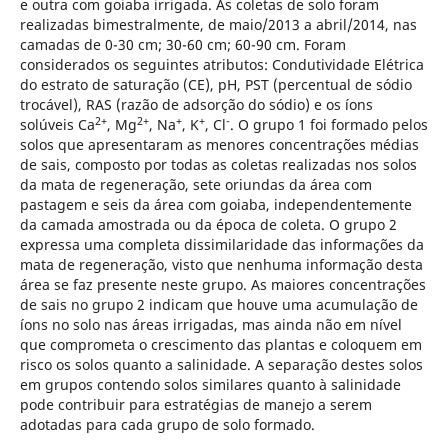
e outra com goiaba irrigada. As coletas de solo foram
realizadas bimestralmente, de maio/2013 a abril/2014, nas
camadas de 0-30 cm; 30-60 cm; 60-90 cm. Foram
considerados os seguintes atributos: Condutividade Elétrica
do estrato de saturação (CE), pH, PST (percentual de sódio
trocável), RAS (razão de adsorção do sódio) e os íons
2+
2+
+
+
-
solúveis Ca
, Mg
, Na
, K
, Cl
. O grupo 1 foi formado pelos
solos que apresentaram as menores concentrações médias
de sais, composto por todas as coletas realizadas nos solos
da mata de regeneração, sete oriundas da área com
pastagem e seis da área com goiaba, independentemente
da camada amostrada ou da época de coleta. O grupo 2
expressa uma completa dissimilaridade das informações da
mata de regeneração, visto que nenhuma informação desta
área se faz presente neste grupo. As maiores concentrações
de sais no grupo 2 indicam que houve uma acumulação de
íons no solo nas áreas irrigadas, mas ainda não em nível
que comprometa o crescimento das plantas e coloquem em
risco os solos quanto a salinidade. A separação destes solos
em grupos contendo solos similares quanto à salinidade
pode contribuir para estratégias de manejo a serem
adotadas para cada grupo de solo formado.