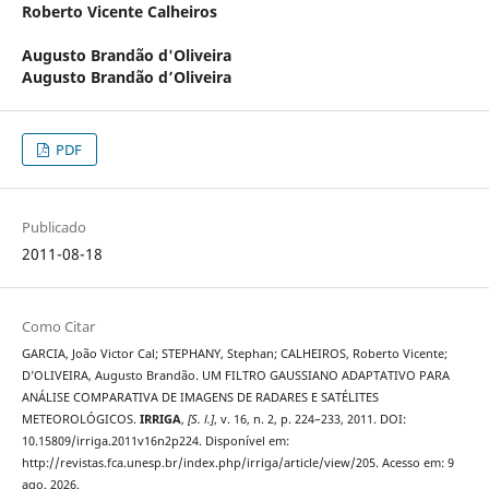
Roberto Vicente Calheiros
Augusto Brandão d'Oliveira
Augusto Brandão d’Oliveira
PDF
Publicado
2011-08-18
Como Citar
GARCIA, João Victor Cal; STEPHANY, Stephan; CALHEIROS, Roberto Vicente;
D’OLIVEIRA, Augusto Brandão. UM FILTRO GAUSSIANO ADAPTATIVO PARA
ANÁLISE COMPARATIVA DE IMAGENS DE RADARES E SATÉLITES
METEOROLÓGICOS.
IRRIGA
,
[S. l.]
, v. 16, n. 2, p. 224–233, 2011. DOI:
10.15809/irriga.2011v16n2p224. Disponível em:
http://revistas.fca.unesp.br/index.php/irriga/article/view/205. Acesso em: 9
ago. 2026.