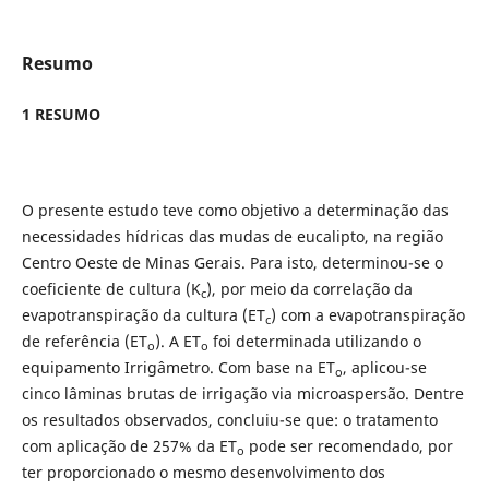
Resumo
1 RESUMO
O presente estudo teve como objetivo a determinação das
necessidades hídricas das mudas de eucalipto, na região
Centro Oeste de Minas Gerais. Para isto, determinou-se o
coeficiente de cultura (K
), por meio da correlação da
c
evapotranspiração da cultura (ET
) com a evapotranspiração
c
de referência (ET
). A ET
foi determinada utilizando o
o
o
equipamento Irrigâmetro. Com base na ET
, aplicou-se
o
cinco lâminas brutas de irrigação via microaspersão. Dentre
os resultados observados, concluiu-se que: o tratamento
com aplicação de 257% da ET
pode ser recomendado, por
o
ter proporcionado o mesmo desenvolvimento dos