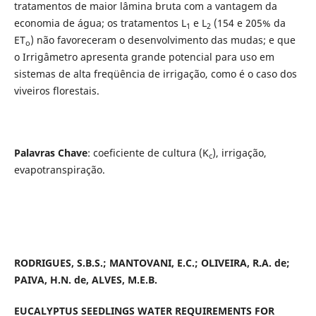
tratamentos de maior lâmina bruta com a vantagem da
economia de água; os tratamentos L
e L
(154 e 205% da
1
2
ET
) não favoreceram o desenvolvimento das mudas; e que
o
o Irrigâmetro apresenta grande potencial para uso em
sistemas de alta freqüência de irrigação, como é o caso dos
viveiros florestais.
Palavras Chave
: coeficiente de cultura (K
), irrigação,
c
evapotranspiração.
RODRIGUES, S.B.S.; MANTOVANI, E.C.; OLIVEIRA, R.A. de;
PAIVA, H.N. de, ALVES, M.E.B.
EUCALYPTUS SEEDLINGS WATER REQUIREMENTS FOR