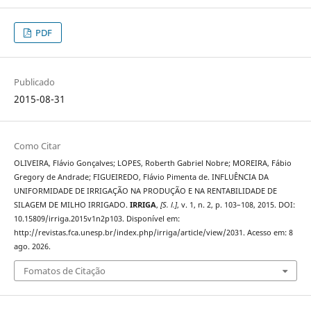
PDF
Publicado
2015-08-31
Como Citar
OLIVEIRA, Flávio Gonçalves; LOPES, Roberth Gabriel Nobre; MOREIRA, Fábio
Gregory de Andrade; FIGUEIREDO, Flávio Pimenta de. INFLUÊNCIA DA
UNIFORMIDADE DE IRRIGAÇÃO NA PRODUÇÃO E NA RENTABILIDADE DE
SILAGEM DE MILHO IRRIGADO.
IRRIGA
,
[S. l.]
, v. 1, n. 2, p. 103–108, 2015. DOI:
10.15809/irriga.2015v1n2p103. Disponível em:
http://revistas.fca.unesp.br/index.php/irriga/article/view/2031. Acesso em: 8
ago. 2026.
Fomatos de Citação