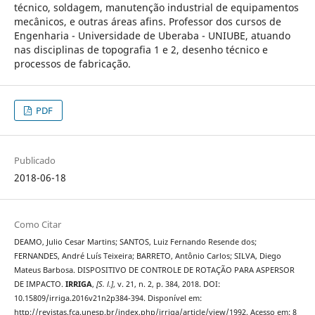
técnico, soldagem, manutenção industrial de equipamentos
mecânicos, e outras áreas afins. Professor dos cursos de
Engenharia - Universidade de Uberaba - UNIUBE, atuando
nas disciplinas de topografia 1 e 2, desenho técnico e
processos de fabricação.
PDF
Publicado
2018-06-18
Como Citar
DEAMO, Julio Cesar Martins; SANTOS, Luiz Fernando Resende dos;
FERNANDES, André Luís Teixeira; BARRETO, Antônio Carlos; SILVA, Diego
Mateus Barbosa. DISPOSITIVO DE CONTROLE DE ROTAÇÃO PARA ASPERSOR
DE IMPACTO.
IRRIGA
,
[S. l.]
, v. 21, n. 2, p. 384, 2018. DOI:
10.15809/irriga.2016v21n2p384-394. Disponível em:
http://revistas.fca.unesp.br/index.php/irriga/article/view/1992. Acesso em: 8