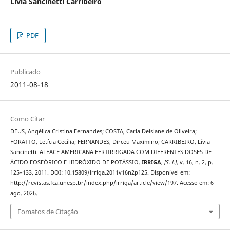
Lívia Sancinetti Carribeiro
PDF
Publicado
2011-08-18
Como Citar
DEUS, Angélica Cristina Fernandes; COSTA, Carla Deisiane de Oliveira;
FORATTO, Letícia Cecília; FERNANDES, Dirceu Maximino; CARRIBEIRO, Lívia
Sancinetti. ALFACE AMERICANA FERTIRRIGADA COM DIFERENTES DOSES DE
ÁCIDO FOSFÓRICO E HIDRÓXIDO DE POTÁSSIO.
IRRIGA
,
[S. l.]
, v. 16, n. 2, p.
125–133, 2011. DOI: 10.15809/irriga.2011v16n2p125. Disponível em:
http://revistas.fca.unesp.br/index.php/irriga/article/view/197. Acesso em: 6
ago. 2026.
Fomatos de Citação