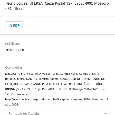
Tecnológicas, UFERSA, Caixa Postal 137, 59625-900, Mossoró
- RN, Brasil
PDF
Publicado
2018-06-18
Como Citar
MESQUITA, Francisco de Oliveira; ALVES, Sandra Maria Campos; BATISTA,
Rafael Oliveira; DANTAS, Tarcísio Batista; SOUZA, Luiz Di. DESEMPENHO DE
GOTEJADORES APLICANDO PERCOLADO DE ATERRO SANITÁRIO DILUÍDO.
IRRIGA
,
[S. l.]
, v. 21, n. 1, p. 156, 2018. DOI: 10.15809/irriga.2016v21n1p156-
171. Disponível em:
http://revistas.fca.unesp.br/index.php/irriga/article/view/1920. Acesso em: 8
ago. 2026.
Fomatos de Citação