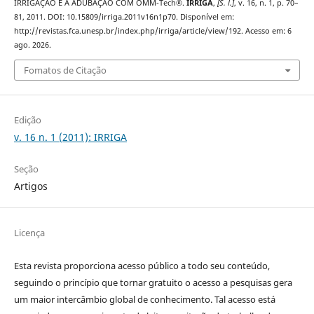
IRRIGAÇÃO E À ADUBAÇÃO COM OMM-Tech®.
IRRIGA
,
[S. l.]
, v. 16, n. 1, p. 70–
81, 2011. DOI: 10.15809/irriga.2011v16n1p70. Disponível em:
http://revistas.fca.unesp.br/index.php/irriga/article/view/192. Acesso em: 6
ago. 2026.
Fomatos de Citação
Edição
v. 16 n. 1 (2011): IRRIGA
Seção
Artigos
Licença
Esta revista proporciona acesso público a todo seu conteúdo,
seguindo o princípio que tornar gratuito o acesso a pesquisas gera
um maior intercâmbio global de conhecimento. Tal acesso está