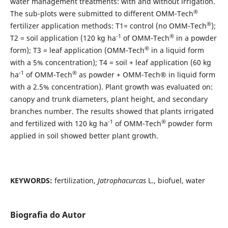
water management treatments: with and without irrigation.
®
The sub-plots were submitted to different OMM-Tech
®
fertilizer application methods: T1= control (no OMM-Tech
);
-1
®
T2 = soil application (120 kg ha
of OMM-Tech
in a powder
®
form); T3 = leaf application (OMM-Tech
in a liquid form
with a 5% concentration); T4 = soil + leaf application (60 kg
-1
®
ha
of OMM-Tech
as powder + OMM-Tech® in liquid form
with a 2.5% concentration). Plant growth was evaluated o
n:
canopy and trunk diameters, plant height, and secondary
branches number. The results showed that plants irrigated
-1
®
and fertilized with 120 kg ha
of OMM-Tech
powder form
applied in soil showed better plant growth.
KEYWORDS:
fertilization,
Jatrophacurcas
L., biofuel, water
Biografia do Autor