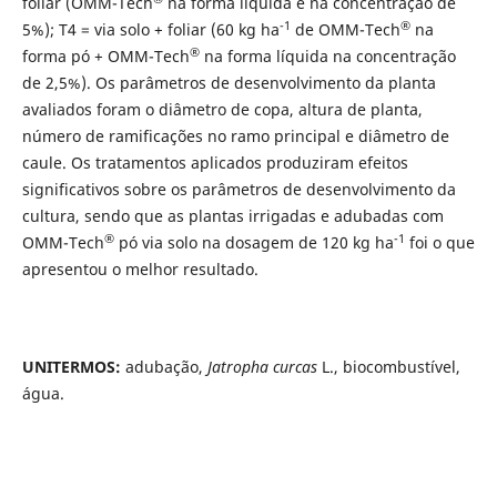
foliar (OMM-Tech
na forma líquida e na concentração de
-1
®
5%); T4 = via solo + foliar (60 kg ha
de OMM-Tech
na
®
forma pó + OMM-Tech
na forma líquida na concentração
de 2,5%). Os parâmetros de desenvolvimento da planta
avaliados foram o diâmetro de copa, altura de planta,
número de ramificações no ramo principal e diâmetro de
caule. Os tratamentos aplicados produziram efeitos
significativos sobre os parâmetros de desenvolvimento da
cultura, sendo que as plantas irrigadas e adubadas com
®
-1
OMM-Tech
pó via solo na dosagem de 120 kg ha
foi o que
apresentou o melhor resultado.
UNITERMOS:
adubação,
Jatropha curcas
L., biocombustível,
água.