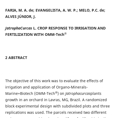
FARIA, M. A. de; EVANGELISTA, A. W. P.; MELO, P.C. de;
ALVES JÚNIOR, J.
JatrophaCurcas
L. CROP RESPONSE TO IRRIGATION AND
®
FERTILIZATION WITH OMM-Tech
2 ABSTRACT
The objective of this work was to evaluate the effects of
irrigation and application of Organo-Minerals-
®
Marine+Biotech (OMM-Tech
) on
Jatrophacurcas
plants
growth in an orchard in Lavras, MG, Brazil. A randomized
block experimental design with subdivided plots and three
replications was used. The parcels received two different