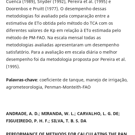
Cuenca (1989), Snyder (1992), Pereira et al. (1995) e
Doorenbos e Pruitt (1977). O desempenho dessas
metodologias foi avaliado pela comparação entre a
estimativa de ETo obtida pelo método do TCA com os
diferentes valores de Kp em relação à ETo estimada pelo
método de PM-FAO. Na escala mensal todas as
metodologias avaliadas apresentaram um desempenho
satisfatório. Para a avaliação em escala diária o melhor
desempenho foi da metodologia proposta por Pereira et al.
(1995).
Palavras-chave
: coeficiente de tanque, manejo de irrigação,
agrometeorologia, Penman-Monteith-FAO
ANDRADE, A. D.; MIRANDA, W. L.; CARVALHO, L. G. DE;
FIGUEIREDO, P. H. F.; SILVA, T. B. S. DA
PERFORMANCE OF METHODS FOR CALCULATING THE PAN