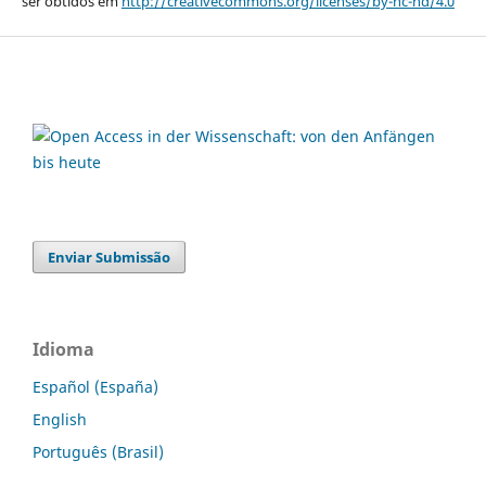
ser obtidos em
http://creativecommons.org/licenses/by-nc-nd/4.0
Enviar Submissão
Idioma
Español (España)
English
Português (Brasil)