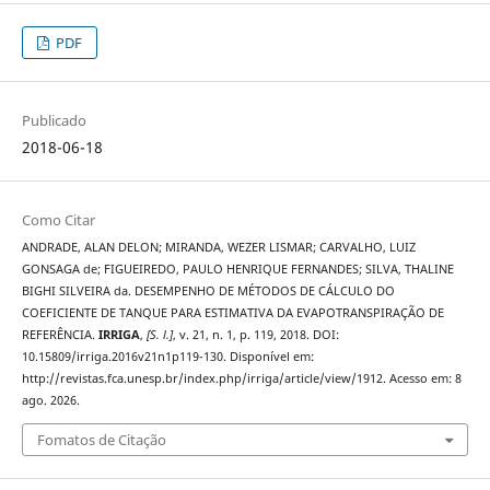
PDF
Publicado
2018-06-18
Como Citar
ANDRADE, ALAN DELON; MIRANDA, WEZER LISMAR; CARVALHO, LUIZ
GONSAGA de; FIGUEIREDO, PAULO HENRIQUE FERNANDES; SILVA, THALINE
BIGHI SILVEIRA da. DESEMPENHO DE MÉTODOS DE CÁLCULO DO
COEFICIENTE DE TANQUE PARA ESTIMATIVA DA EVAPOTRANSPIRAÇÃO DE
REFERÊNCIA.
IRRIGA
,
[S. l.]
, v. 21, n. 1, p. 119, 2018. DOI:
10.15809/irriga.2016v21n1p119-130. Disponível em:
http://revistas.fca.unesp.br/index.php/irriga/article/view/1912. Acesso em: 8
ago. 2026.
Fomatos de Citação