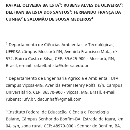
1
2
RAFAEL OLIVEIRA BATISTA
; RUBENS ALVES DE OLIVEIRA
;
3
DELFRAN BATISTA DOS SANTOS
; FERNANDO FRANÇA DA
2
4
CUNHA
E SALOMÃO DE SOUSA MEDEIROS
1
Departamento de Ciências Ambientais e Tecnológicas,
o
UFERSA câmpus Mossoró-RN, Avenida Francisco Mota, n
572, Bairro Costa e Silva, CEP: 59.625-900 - Mossoró, RN,
Brasil, e-mail: rafaelbatista@ufersa.edu.br
2
Departamento de Engenharia Agrícola e Ambiental, UFV
câmpus Viçosa-MG, Avenida Peter Henry Rolfs, s/n, Campus
Universitário, CEP: 36570-900 - Viçosa, MG, Brasil, e-mail:
rubens@ufv.br, dacunhaff@gmail.com
3
Instituto Federal de Educação, Ciência e Tecnologia
Baiano, Câmpus Senhor do Bonfim-BA. Estrada de Igara, km
04, s/n, zona rural, CEP: 48970-000 - Senhor do Bonfim, BA,