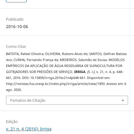
Publicado
2016-10-06
Como Citar
BATISTA, Rafael Oliveira; OLIVEIRA, Rubens Alves de; SANTOS, Delfran Batista
dos; CUNHA, Fernando França da; MEDEIROS, Salomão de Sousa. MODELOS
EMPÍRICOS DA APLICAÇÃO DE ÁGUA RESIDUÁRIA DE SUINOCULTURA POR
GOTEJADORES SOB PRESSÕES DE SERVIÇO.
IRRIGA
,
[S. l.]
, v. 21, n. 4, p. 648–
661, 2016. DOI: 10.15809/irriga.2016v21n4p648-661. Disponível em:
http://revistas.fca.unesp.br/index.php/irriga/article/view/1893. Acesso em: 6
ago. 2026.
Fomatos de Citação
Edição
v. 21 n. 4 (2016): Irriga