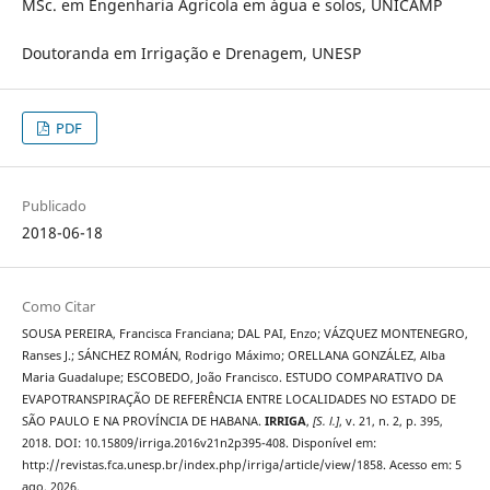
MSc. em Engenharia Agrícola em água e solos, UNICAMP
Doutoranda em Irrigação e Drenagem, UNESP
PDF
Publicado
2018-06-18
Como Citar
SOUSA PEREIRA, Francisca Franciana; DAL PAI, Enzo; VÁZQUEZ MONTENEGRO,
Ranses J.; SÁNCHEZ ROMÁN, Rodrigo Máximo; ORELLANA GONZÁLEZ, Alba
Maria Guadalupe; ESCOBEDO, João Francisco. ESTUDO COMPARATIVO DA
EVAPOTRANSPIRAÇÃO DE REFERÊNCIA ENTRE LOCALIDADES NO ESTADO DE
SÃO PAULO E NA PROVÍNCIA DE HABANA.
IRRIGA
,
[S. l.]
, v. 21, n. 2, p. 395,
2018. DOI: 10.15809/irriga.2016v21n2p395-408. Disponível em:
http://revistas.fca.unesp.br/index.php/irriga/article/view/1858. Acesso em: 5
ago. 2026.