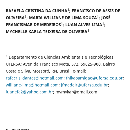
1
RAFAELA CRISTINA DA CUNHA
; FRANCISCO DE ASSIS DE
1
1
OLIVEIRA
; MARIA WILLIANE DE LIMA SOUZA
; JOSÉ
1
1
FRANCISMAR DE MEDEIROS
; LUAN ALVES LIMA
;
1
MYCHELLE KARLA TEIXEIRA DE OLIVEIRA
1
Departamento de Ciências Ambientais e Tecnológicas,
UFERSA; Avenida Francisco Mota, 572, 59625-900, Bairro
Costa e Silva, Mossoró, RN, Brasil, e-mail:
rafacris_dantas@hotmail.com
;
thikaoamigao@ufersa.edu.br
;
williane-lima@hotmail.com
;
jfmedeir@ufersa.edu.br
;
luanefa2@yahoo.com.br
; mymykar@gmail.com