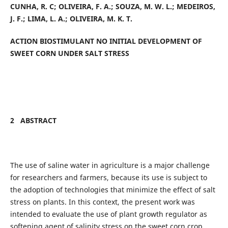
CUNHA, R. C; OLIVEIRA, F. A.; SOUZA, M. W. L.; MEDEIROS,
J. F.; LIMA, L. A.; OLIVEIRA, M. K. T.
ACTION BIOSTIMULANT NO INITIAL DEVELOPMENT OF
SWEET CORN UNDER SALT STRESS
2
ABSTRACT
The use of saline water in agriculture is a major challenge
for researchers and farmers, because its use is subject to
the adoption of technologies that minimize the effect of salt
stress on plants. In this context, the present work was
intended to evaluate the use of plant growth regulator as
softening agent of salinity stress on the sweet corn crop.