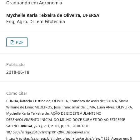
Graduando em Agronomia
Mychelle Karla Teixeira de Oliveira,
UFERSA
Eng, Agro. Dr. em Fitotecnia
PDF
Publicado
2018-06-18
Como Citar
CUNHA, Rafaela Cristina da; OLIVEIRA, Francisco de Assis de; SOUZA, Maria
Williane de Lima; MEDEIROS, José Francismar de; LIMA, Luan Alves; OLIVEIRA,
Mychelle Karla Teixeira de. AÇÃO DE BIOESTIMULANTE NO
DESENVOLVIMENTO INICIAL DO MILHO DOCE SUBMETIDO AO ESTRESSE
SALINO.
IRRIGA
,
[S. l.]
, v. 1, n. 01, p. 191, 2018. DOI:
10.15809/irriga.2016v1n01p191-204. Disponível em:
http://revistas.fca.unesp.br/index.php/irriga/article/view/1855. Acesso em: 5