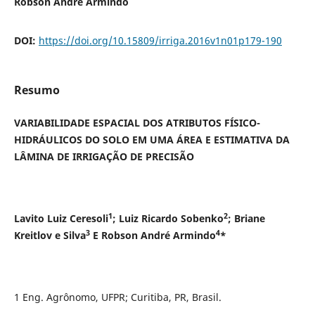
Robson Andre Armindo
DOI:
https://doi.org/10.15809/irriga.2016v1n01p179-190
Resumo
VARIABILIDADE ESPACIAL DOS ATRIBUTOS FÍSICO-
HIDRÁULICOS DO SOLO EM UMA ÁREA E ESTIMATIVA DA
LÂMINA DE IRRIGAÇÃO DE PRECISÃO
1
2
Lavito Luiz Ceresoli
; Luiz Ricardo Sobenko
; Briane
3
4
Kreitlov e Silva
E Robson André Armindo
*
1 Eng. Agrônomo, UFPR; Curitiba, PR, Brasil.