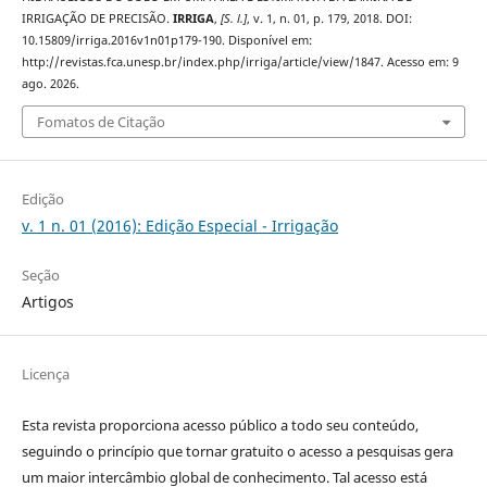
IRRIGAÇÃO DE PRECISÃO.
IRRIGA
,
[S. l.]
, v. 1, n. 01, p. 179, 2018. DOI:
10.15809/irriga.2016v1n01p179-190. Disponível em:
http://revistas.fca.unesp.br/index.php/irriga/article/view/1847. Acesso em: 9
ago. 2026.
Fomatos de Citação
Edição
v. 1 n. 01 (2016): Edição Especial - Irrigação
Seção
Artigos
Licença
Esta revista proporciona acesso público a todo seu conteúdo,
seguindo o princípio que tornar gratuito o acesso a pesquisas gera
um maior intercâmbio global de conhecimento. Tal acesso está