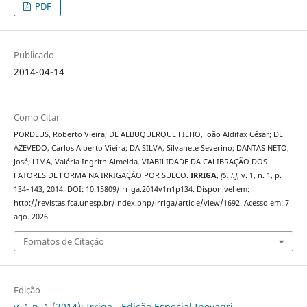
PDF
Publicado
2014-04-14
Como Citar
PORDEUS, Roberto Vieira; DE ALBUQUERQUE FILHO, João Aldifax César; DE
AZEVEDO, Carlos Alberto Vieira; DA SILVA, Silvanete Severino; DANTAS NETO,
José; LIMA, Valéria Ingrith Almeida. VIABILIDADE DA CALIBRAÇÃO DOS
FATORES DE FORMA NA IRRIGAÇÃO POR SULCO.
IRRIGA
,
[S. l.]
, v. 1, n. 1, p.
134–143, 2014. DOI: 10.15809/irriga.2014v1n1p134. Disponível em:
http://revistas.fca.unesp.br/index.php/irriga/article/view/1692. Acesso em: 7
ago. 2026.
Fomatos de Citação
Edição
v. 1 n. 1 (2014): Irriga - Edição Especial Inovagri