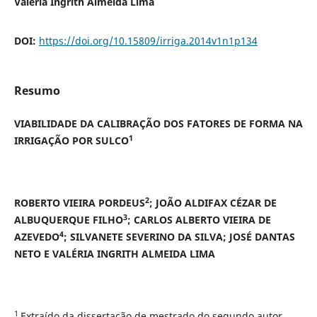
Valéria Ingrith Almeida Lima
DOI:
https://doi.org/10.15809/irriga.2014v1n1p134
Resumo
VIABILIDADE DA CALIBRAÇÃO DOS FATORES DE FORMA NA
1
IRRIGAÇÃO POR SULCO
2
ROBERTO VIEIRA PORDEUS
;
JOÃO ALDIFAX CÉZAR DE
3
ALBUQUERQUE FILHO
; CARLOS ALBERTO VIEIRA DE
4
AZEVEDO
; SILVANETE SEVERINO DA SILVA; JOSÉ DANTAS
NETO E VALÉRIA INGRITH ALMEIDA LIMA
1
Extraído da dissertação de mestrado do segundo autor.