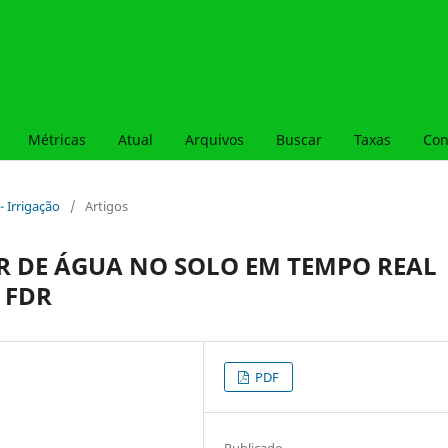
Métricas
Atual
Arquivos
Buscar
Taxas
Con
- Irrigação
/
Artigos
 DE ÁGUA NO SOLO EM TEMPO REAL
 FDR
PDF
Publicado