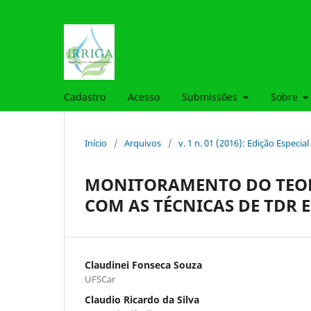
Cadastro
Acesso
Submissões
Sobre
Início
/
Arquivos
/
v. 1 n. 01 (2016): Edição Especial 
MONITORAMENTO DO TEOR
COM AS TÉCNICAS DE TDR E
Claudinei Fonseca Souza
UFSCar
Claudio Ricardo da Silva