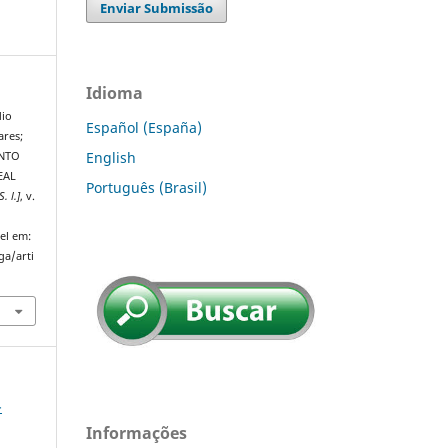
Enviar Submissão
Idioma
dio
Español (España)
ares;
English
ENTO
EAL
Português (Brasil)
S. l.]
, v.
el em:
ga/arti
-
Informações