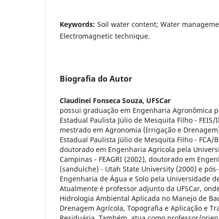
Keywords:
Soil water content; Water management
Electromagnetic technique.
Biografia do Autor
Claudinei Fonseca Souza,
UFSCar
possui graduação em Engenharia Agronômica p
Estadual Paulista Júlio de Mesquita Filho - FEIS/I
mestrado em Agronomia (Irrigação e Drenagem)
Estadual Paulista Júlio de Mesquita Filho - FCA/
doutorado em Engenharia Agrícola pela Univers
Campinas - FEAGRI (2002), doutorado em Engenh
(sanduíche) - Utah State University (2000) e pó
Engenharia de Água e Solo pela Universidade de
Atualmente é professor adjunto da UFSCar, onde 
Hidrologia Ambiental Aplicada no Manejo de Bac
Drenagem Agrícola, Topografia e Aplicação e T
Residuária. Também, atua como professor/orie