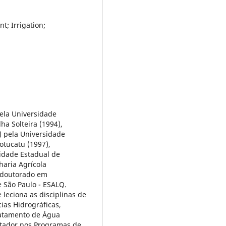
; Irrigation;
ela Universidade
lha Solteira (1994),
 pela Universidade
Botucatu (1997),
idade Estadual de
aria Agrícola
s-doutorado em
 São Paulo - ESALQ.
leciona as disciplinas de
ias Hidrográficas,
ratamento de Água
ntador nos Programas de