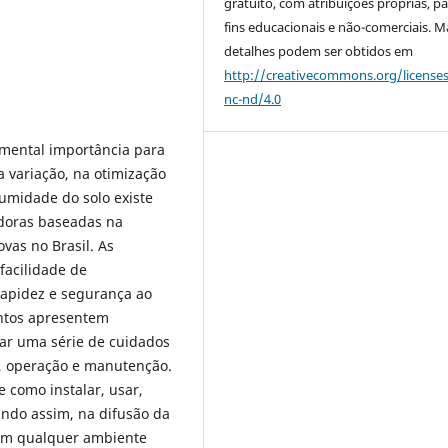
gratuito, com atribuições próprias, p
fins educacionais e não-comerciais. M
detalhes podem ser obtidos em
http://creativecommons.org/license
nc-nd/4.0
mental importância para
 variação, na otimização
umidade do solo existe
doras baseadas na
vas no Brasil. As
facilidade de
rapidez e segurança ao
entos apresentem
ar uma série de cuidados
o, operação e manutenção.
e como instalar, usar,
ando assim, na difusão da
 em qualquer ambiente