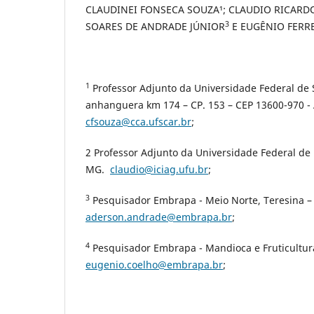
CLAUDINEI FONSECA SOUZA¹; CLAUDIO RICARDO
3
SOARES DE ANDRADE JÚNIOR
E EUGÊNIO FERR
1
Professor Adjunto da Universidade Federal de 
anhanguera km 174 – CP. 153 – CEP 13600-970 - A
cfsouza@cca.ufscar.br
;
2 Professor Adjunto da Universidade Federal de
MG.
claudio@iciag.ufu.br
;
3
Pesquisador Embrapa - Meio Norte, Teresina – 
aderson.andrade@embrapa.br
;
4
Pesquisador Embrapa - Mandioca e Fruticultura
eugenio.coelho@embrapa.br
;