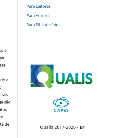
Para Leitores
Para Autores
Para Bibliotecários
co a
pio
sas
ado a
o
orais
ga são
itos
co.
ta de
Qualis 2017-2020 -
B1