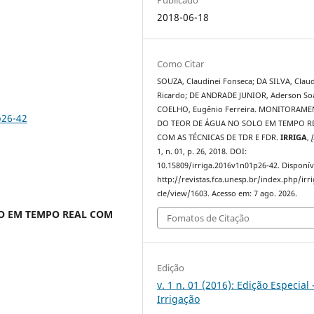
2018-06-18
Como Citar
SOUZA, Claudinei Fonseca; DA SILVA, Clau
Ricardo; DE ANDRADE JUNIOR, Aderson So
COELHO, Eugênio Ferreira. MONITORAM
p26-42
DO TEOR DE ÁGUA NO SOLO EM TEMPO R
COM AS TÉCNICAS DE TDR E FDR.
IRRIGA
,
[
1, n. 01, p. 26, 2018. DOI:
10.15809/irriga.2016v1n01p26-42. Disponív
http://revistas.fca.unesp.br/index.php/irri
cle/view/1603. Acesso em: 7 ago. 2026.
O EM TEMPO REAL COM
Fomatos de Citação
Edição
v. 1 n. 01 (2016): Edição Especial 
Irrigação