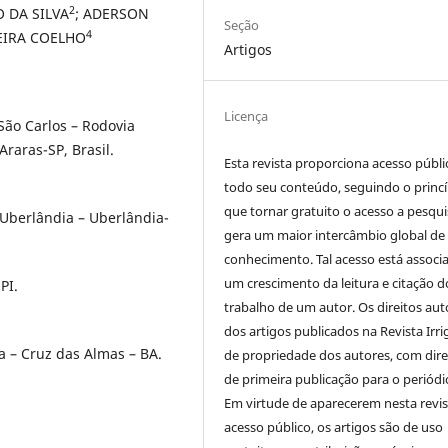
2
 DA SILVA
; ADERSON
Seção
4
EIRA COELHO
Artigos
Licença
São Carlos – Rodovia
raras-SP, Brasil.
Esta revista proporciona acesso públi
todo seu conteúdo, seguindo o princí
que tornar gratuito o acesso a pesqui
 Uberlândia – Uberlândia-
gera um maior intercâmbio global de
conhecimento. Tal acesso está associ
um crescimento da leitura e citação d
PI.
trabalho de um autor. Os direitos aut
dos artigos publicados na Revista Irri
 – Cruz das Almas – BA.
de propriedade dos autores, com dire
de primeira publicação para o periódi
Em virtude de aparecerem nesta revis
acesso público, os artigos são de uso