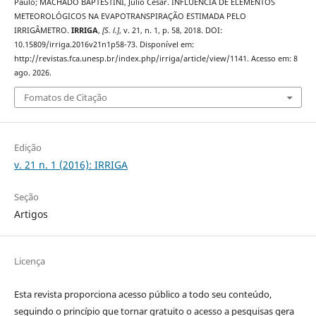
Paulo; MACHADO BAPTESTINI, Julio César. INFLUÊNCIA DE ELEMENTOS
METEOROLÓGICOS NA EVAPOTRANSPIRAÇÃO ESTIMADA PELO
IRRIGÂMETRO.
IRRIGA
,
[S. l.]
, v. 21, n. 1, p. 58, 2018. DOI:
10.15809/irriga.2016v21n1p58-73. Disponível em:
http://revistas.fca.unesp.br/index.php/irriga/article/view/1141. Acesso em: 8
ago. 2026.
Fomatos de Citação
Edição
v. 21 n. 1 (2016): IRRIGA
Seção
Artigos
Licença
Esta revista proporciona acesso público a todo seu conteúdo,
seguindo o princípio que tornar gratuito o acesso a pesquisas gera