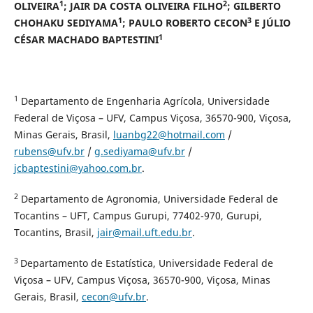
1
2
OLIVEIRA
; JAIR DA COSTA OLIVEIRA FILHO
; GILBERTO
1
3
CHOHAKU SEDIYAMA
; PAULO ROBERTO CECON
E JÚLIO
1
CÉSAR MACHADO BAPTESTINI
1
Departamento de Engenharia Agrícola, Universidade
Federal de Viçosa – UFV, Campus Viçosa, 36570-900, Viçosa,
Minas Gerais, Brasil,
luanbg22@hotmail.com
/
rubens@ufv.br
/
g.sediyama@ufv.br
/
jcbaptestini@yahoo.com.br
.
2
Departamento de Agronomia, Universidade Federal de
Tocantins – UFT, Campus Gurupi, 77402-970, Gurupi,
Tocantins, Brasil,
jair@mail.uft.edu.br
.
3
Departamento de Estatística, Universidade Federal de
Viçosa – UFV, Campus Viçosa, 36570-900, Viçosa, Minas
Gerais, Brasil,
cecon@ufv.br
.