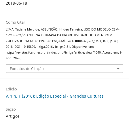
2018-06-18
Como Citar
LIMA, Tatiane Melo de; ASSUNÇÃO, Hildeu Ferreira. USO DO MODELO CSM-
CROPGRO/PEANUT NA ESTIMAVA DA PRODUTIVIDADE DO AMENDOIM
CULTIVADO EM DUAS ÉPOCAS EM JATAÍ-GO1.
IRRIGA
,
[S. l.]
, v. 1, n. 1, p. 40,
2018. DOI: 10.15809/irriga.2016v1n1p40-51. Disponível em:
http://revistas.fca.unesp.br/index.php/irriga/article/view/1040. Acesso em: 9
ago. 2026.
Fomatos de Citação
Edição
v. 1 n. 1 (2016): Edição Especial - Grandes Culturas
Seção
Artigos