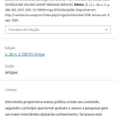
SCHEDULING VIA SMS (SHORT MESSAGE SERVICE).
IRRIGA
,
[S. l.]
, v. 20, n. 2, p.
286–303, 2015. DOI: 10.15809/irriga.2015v20n2p286. Disponível em:
http://revistas.fca.unesp.br/index.php/irriga/article/view/1038. Acesso em: 9
ago. 2026.
Fomatos de Citação
Edição
v. 20 n. 2 (2015): Irriga
Seção
Artigos
Licença
Esta revista proporciona acesso público a todo seu conteúdo,
seguindo o princípio que tornar gratuito o acesso a pesquisas gera
um maior intercâmbio global de conhecimento. Tal acesso está