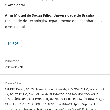
e Ambiental
Amir Miguel de Souza Filho,
Universidade de Brasília
Faculdade de Tecnologia/Departamento de Engenharia Civil
e Ambiental
PDF
Publicado
2014-01-20
Como Citar
SANDRI, Delvio; SOUZA, Marco Antonio Almeida; ALMEIDA FILHO, Walter José
de; SOUZA FILHO, Amir Miguel de. IRRIGAÇÃO DE GRAMADO COM ÁGUA
RESIDUÁRIA APLICADA POR GOTEJAMENTO SUBSUPERFICIAL.
IRRIGA
,
[S. l.]
, v.
19, n. 1, p. 01–13, 2014. DOI: 10.15809/irriga.2014v19n1p01. Disponível em:
http://revistas.fca.unesp.br/index.php/irriga/article/view/101. Acesso em: 8