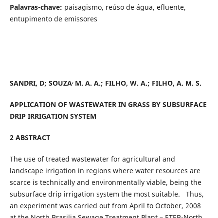
Palavras-chave:
paisagismo, reúso de água, efluente,
entupimento de emissores
,
SANDRI, D; SOUZA
M. A. A.; FILHO, W. A.; FILHO, A. M. S.
APPLICATION OF WASTEWATER IN GRASS BY SUBSURFACE
DRIP IRRIGATION SYSTEM
2 ABSTRACT
The use of treated wastewater for agricultural and
landscape irrigation in regions where water resources are
scarce is technically and environmentally viable, being the
subsurface drip irrigation system the most suitable. Thus,
an experiment was carried out from April to October, 2008
at the North Brasilia Sewage Treatment Plant – ETEB-North,