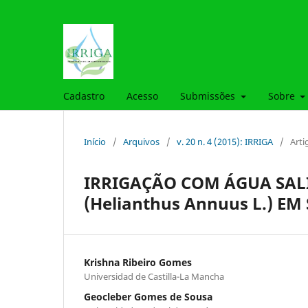
Cadastro
Acesso
Submissões
Sobre
Início
/
Arquivos
/
v. 20 n. 4 (2015): IRRIGA
/
Arti
IRRIGAÇÃO COM ÁGUA SAL
(Helianthus Annuus L.) E
Krishna Ribeiro Gomes
Universidad de Castilla-La Mancha
Geocleber Gomes de Sousa