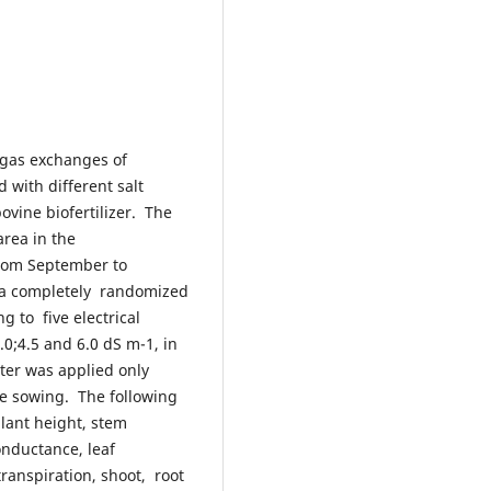
 gas exchanges of
 with different salt
ovine biofertilizer. The
area in the
from September to
a completely randomized
ng to five electrical
.0;4.5 and 6.0 dS m-1, in
tter was applied only
re sowing. The following
lant height, stem
onductance, leaf
ranspiration, shoot, root