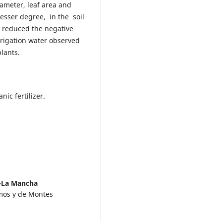
iameter, leaf area and
lesser degree, in the soil
so reduced the negative
irrigation water observed
 plants.
nic fertilizer.
a-La Mancha
mos y de Montes