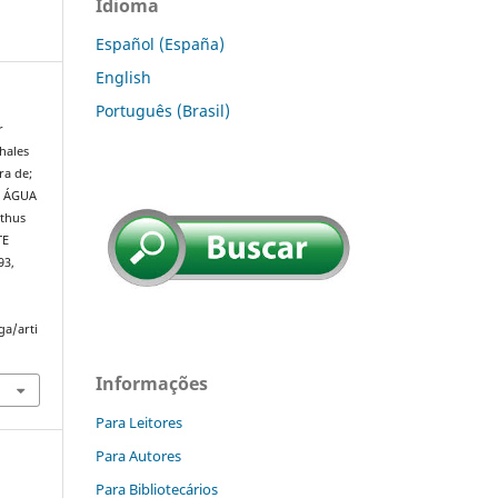
Idioma
Español (España)
English
Português (Brasil)
r
hales
ra de;
M ÁGUA
thus
TE
93,
ga/arti
Informações
Para Leitores
Para Autores
Para Bibliotecários