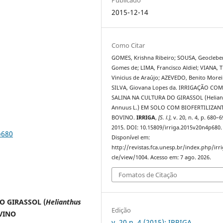
2015-12-14
Como Citar
GOMES, Krishna Ribeiro; SOUSA, Geoclebe
Gomes de; LIMA, Francisco Aldiel; VIANA, T
Vinicius de Araújo; AZEVEDO, Benito Morei
SILVA, Giovana Lopes da. IRRIGAÇÃO CO
SALINA NA CULTURA DO GIRASSOL (Helian
Annuus L.) EM SOLO COM BIOFERTILIZAN
BOVINO.
IRRIGA
,
[S. l.]
, v. 20, n. 4, p. 680–6
2015. DOI: 10.15809/irriga.2015v20n4p680.
p680
Disponível em:
http://revistas.fca.unesp.br/index.php/irri
cle/view/1004. Acesso em: 7 ago. 2026.
Fomatos de Citação
O GIRASSOL (
Helianthus
Edição
VINO
v. 20 n. 4 (2015): IRRIGA