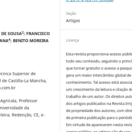
Seção
Artigos
2
 DE SOUSA
; FRANCISCO
Licença
4
IANA
; BENITO MOREIRA
Esta revista proporciona acesso públi
todo seu conteúdo, seguindo o princí
que tornar gratuito o acesso a pesqui
cnica Superior de
gera um maior intercâmbio global de
 de Castilla-La Mancha,
conhecimento. Tal acesso está associ
o.com.br
um crescimento da leitura e citação d
trabalho de um autor. Os direitos aut
grícola, Professor
dos artigos publicados na Revista Irri
Universidade da
de propriedade dos autores, com dire
leira, Redenção, CE, e-
de primeira publicação para o periódi
Em virtude de aparecerem nesta revis
acesso público, os artigos são de uso