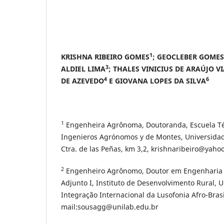
1
KRISHNA RIBEIRO GOMES
; GEOCLEBER GOMES
3
ALDIEL LIMA
; THALES VINICIUS DE ARAÚJO V
4
6
DE AZEVEDO
E GIOVANA LOPES DA SILVA
1
Engenheira Agrônoma, Doutoranda, Escuela Té
Ingenieros Agrónomos y de Montes, Universidad
Ctra. de las Peñas, km 3,2, krishnaribeiro@yaho
2
Engenheiro Agrônomo, Doutor em Engenharia A
Adjunto I, Instituto de Desenvolvimento Rural, 
Integração Internacional da Lusofonia Afro-Brasi
mail:sousagg@unilab.edu.br