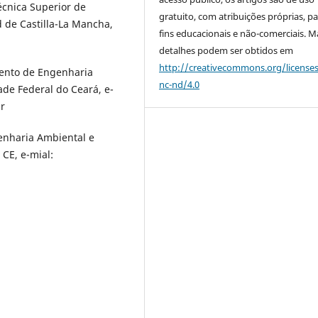
cnica Superior de
gratuito, com atribuições próprias, p
 de Castilla-La Mancha,
fins educacionais e não-comerciais. M
detalhes podem ser obtidos em
http://creativecommons.org/license
mento de Engenharia
nc-nd/4.0
ade Federal do Ceará, e-
br
enharia Ambiental e
CE, e-mial: