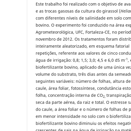
Este trabalho foi realizado com o objetivo de aval
e as trocas gasosas da cultura do girassol (
Helia
com diferentes níveis de salinidade em solo com
bovino. O experimento foi conduzido na área ex
Agrometeorológica, UFC, Fortaleza-CE, no perío
novembro de 2012. Os tratamentos foram distr
inteiramente aleatorizado, em esquema fatorial 
repetições, referente aos valores de cinco condu
-1
água de irrigação: 0,8; 1,5; 3,0; 4,5 e 6,0 dS m
,
biofertilizante bovino, aplicado de uma única ve
volume do substrato, três dias antes da semead
seguintes variáveis: número de folhas, altura d
caule, área foliar, fotossíntese, condutância es
folha, concentração interna de CO
transpiração
2,
seca da parte aérea, da raiz e total. O estresse 
do caule, a área foliar e o número de folhas de 
em menor intensidade no solo com o biofertiliza
biofertilizante bovino diminuiu os efeitos negat
crescentes de sais na água de irrigação na maté