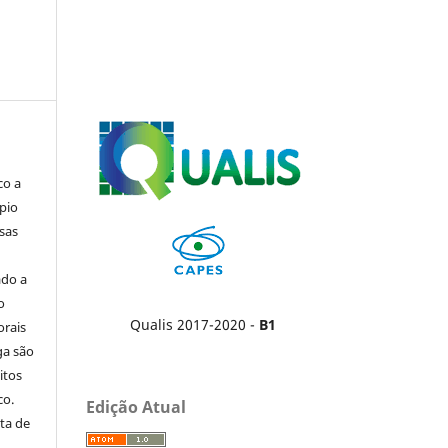
co a
pio
sas
ado a
o
Qualis 2017-2020 -
B1
orais
ga são
itos
co.
Edição Atual
ta de