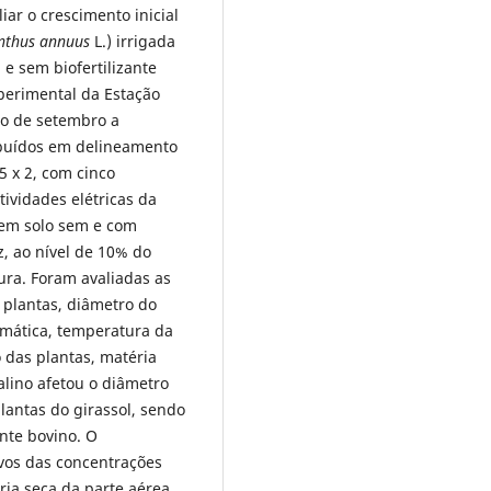
iar o crescimento inicial
nthus annuus
L.) irrigada
 e sem biofertilizante
perimental da Estação
do de setembro a
ibuídos em delineamento
5 x 2, com cinco
tividades elétricas da
 em solo sem e com
z, ao nível de 10% do
ura. Foram avaliadas as
e plantas, diâmetro do
tomática, temperatura da
 das plantas, matéria
salino afetou o diâmetro
plantas do girassol, sendo
nte bovino. O
ivos das concentrações
ria seca da parte aérea,