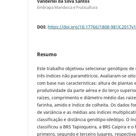
Vanderlei da Silva Santos
Embrapa Mandioca e Fruticultura
DOI:
https://doi.org/10.17766/1808-981X.2017v
Resumo
Este trabalho objetivou selecionar genótipos 
três índices não paramétricos. Avaliaram-se oi
com base nas características: altura de plantas 
produtividade da parte aérea e do terço superi
raízes, comprimento e diâmetro médio das raízes
farinha, amido e índice de colheita. Os dados f
de variância e as médias aos índices multiplicat
classificação e distância genótipo-ideótipo. O ín
classificou a BRS Tapioqueira, a BRS Caipira e o
primeiro, segundo e terceiro lugares, respectiv