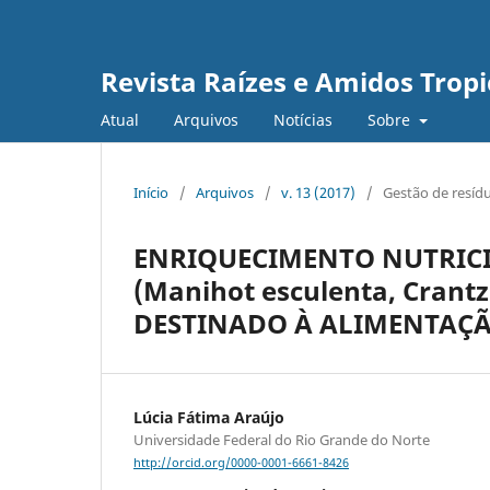
Revista Raízes e Amidos Tropi
Atual
Arquivos
Notícias
Sobre
Início
/
Arquivos
/
v. 13 (2017)
/
Gestão de resíd
ENRIQUECIMENTO NUTRIC
(Manihot esculenta, Cran
DESTINADO À ALIMENTAÇ
Lúcia Fátima Araújo
Universidade Federal do Rio Grande do Norte
http://orcid.org/0000-0001-6661-8426