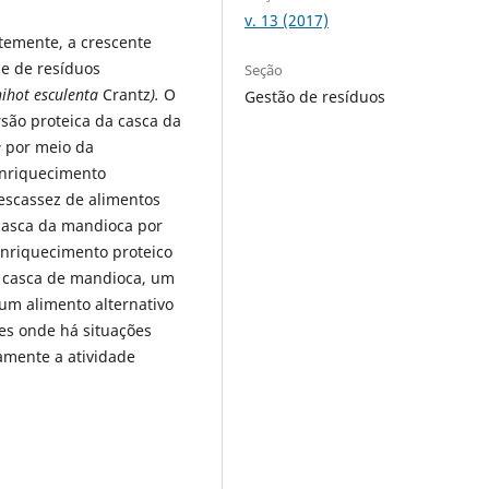
v. 13 (2017)
emente, a crescente
e de resíduos
Seção
ihot esculenta
Crantz
).
O
Gestão de resíduos
rsão proteica da casca da
e
por meio da
enriquecimento
 escassez de alimentos
 casca da mandioca por
nriquecimento proteico
a casca de mandioca, um
um alimento alternativo
es onde há situações
amente a atividade