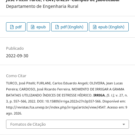
Departamento de Engenharia Rural
pdf
epub
pdf (English)
epub (English)
Publicado
2022-09-30
Como Citar
TURCO, José Pitelli; FURLANI, Carlos Eduardo Angeli; OLIVEIRA, Jean Lucas
Pereira; CARDOSO, José Ricardo Ferreira. MOMENTO DE IRRIGAR A GRAMA
BATATAIS UTILIZANDO ÍNDICES DE ESTRESSE HÍDRICO.
IRRIGA
,
[S. l.]
, v. 27, n.
3, p. 557–566, 2022. DOI: 10.15809/irriga.2022v27n3p557-566. Disponível em:
http://revistas.fca.unesp.br/index.php/irriga/article/view/4547. Acesso em: 9
ago. 2026.
Fomatos de Citação