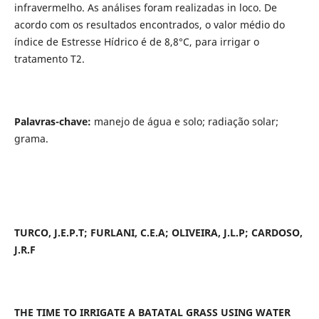
infravermelho. As análises foram realizadas in loco. De
acordo com os resultados encontrados, o valor médio do
índice de Estresse Hídrico é de 8,8°C, para irrigar o
tratamento T2.
Palavras-chave:
manejo de água e solo; radiação solar;
grama.
TURCO, J.E.P.T; FURLANI, C.E.A; OLIVEIRA, J.L.P; CARDOSO,
J.R.F
THE TIME TO IRRIGATE A BATATAL GRASS USING WATER