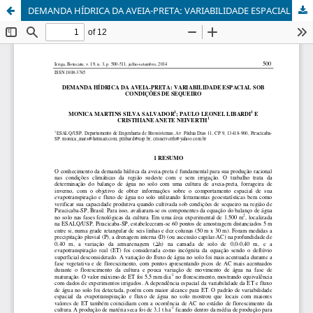
DEMANDA HÍDRICA DA AVEIA-PRETA: VARIABILIDADE ESPACIAL SOB CONDIÇÕES DE SEQUEIRO