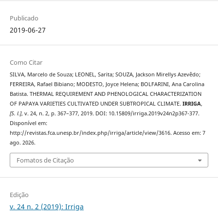
Publicado
2019-06-27
Como Citar
SILVA, Marcelo de Souza; LEONEL, Sarita; SOUZA, Jackson Mirellys Azevêdo;
FERREIRA, Rafael Bibiano; MODESTO, Joyce Helena; BOLFARINI, Ana Carolina
Batista. THERMAL REQUIREMENT AND PHENOLOGICAL CHARACTERIZATION
OF PAPAYA VARIETIES CULTIVATED UNDER SUBTROPICAL CLIMATE.
IRRIGA
,
[S. l.]
, v. 24, n. 2, p. 367–377, 2019. DOI: 10.15809/irriga.2019v24n2p367-377.
Disponível em:
http://revistas.fca.unesp.br/index.php/irriga/article/view/3616. Acesso em: 7
ago. 2026.
Fomatos de Citação
Edição
v. 24 n. 2 (2019): Irriga