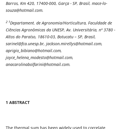
Barros, Km 420, 17400-000, Garça - SP, Brasil, mace-lo-
souza@hotmail.com.
2 1
Departament. de Agronomia/Horticultura, Faculdade de
Ciências Agronômicas da UNESP, Av. Universitária, nº 3780 -
Altos do Paraíso, 18610-03, Botucatu – SP, Brasil,
sarinel@fca.unesp.br, jackson.mirellys@hotmail.com,
aprigio_bibiano@hotmail.com,
joyce_helena_modesto@hotmail.com,
anacarolinabolfarini@hotmail.com.
1 ABSTRACT
The thermal sum has been widely used to correlate