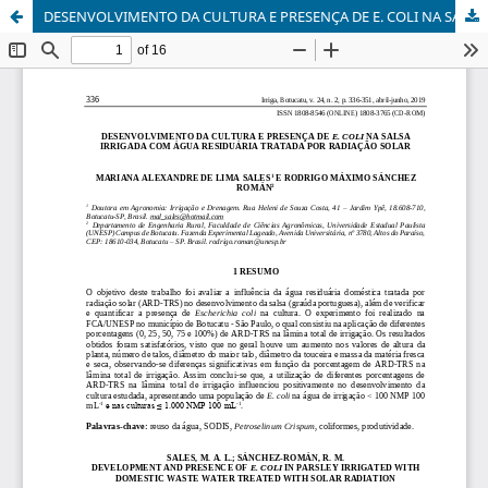
DESENVOLVIMENTO DA CULTURA E PRESENÇA DE E. COLI NA SALSA IRRIGADA COM ÁGUA RESIDUÁRIA TRATADA POR RADIAÇÃO SOLAR