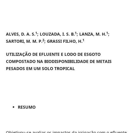
1
1
1
ALVES, D. A. S.
; LOUZADA, I. S. B.
; LANZA, M. H.
;
2
1
SARTORI, M. M. P.
; GRASSI FILHO, H.
UTILIZAÇÃO DE EFLUENTE E LODO DE ESGOTO
COMPOSTADO NA BIODISPONIBILIDADE DE METAIS
PESADOS EM UM SOLO TROPICAL
RESUMO
Objetivou-se avaliar os impactos da irrigação com o efluente