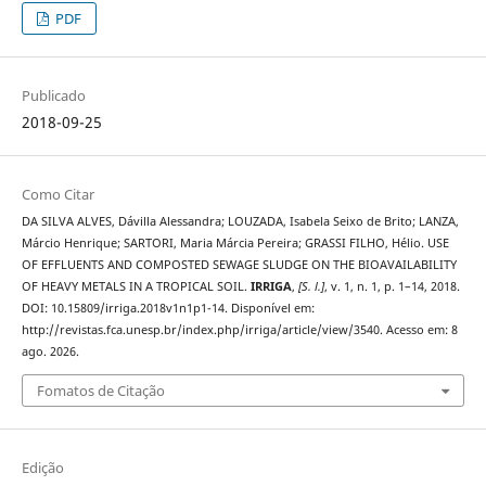
PDF
Publicado
2018-09-25
Como Citar
DA SILVA ALVES, Dávilla Alessandra; LOUZADA, Isabela Seixo de Brito; LANZA,
Márcio Henrique; SARTORI, Maria Márcia Pereira; GRASSI FILHO, Hélio. USE
OF EFFLUENTS AND COMPOSTED SEWAGE SLUDGE ON THE BIOAVAILABILITY
OF HEAVY METALS IN A TROPICAL SOIL.
IRRIGA
,
[S. l.]
, v. 1, n. 1, p. 1–14, 2018.
DOI: 10.15809/irriga.2018v1n1p1-14. Disponível em:
http://revistas.fca.unesp.br/index.php/irriga/article/view/3540. Acesso em: 8
ago. 2026.
Fomatos de Citação
Edição