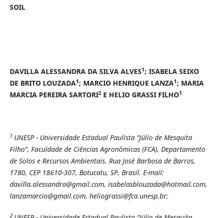
SOIL
1
DAVILLA ALESSANDRA DA SILVA ALVES
; ISABELA SEIXO
1
1
DE BRITO LOUZADA
; MARCIO HENRIQUE LANZA
; MARIA
2
1
MARCIA PEREIRA SARTORI
E HELIO GRASSI FILHO
1
UNESP - Universidade Estadual Paulista “Júlio de Mesquita
Filho”, Faculdade de Ciências Agronômicas (FCA), Departamento
de Solos e Recursos Ambientais. Rua José Barbosa de Barros,
1780, CEP 18610-307, Botucatu, SP, Brasil. E-mail:
davilla.alessandra@gmail.com, isabelasblouzada@hotmail.com,
lanzamarcio@gmail.com, heliograssi@fca.unesp.br;
2
UNESP - Universidade Estadual Paulista “Júlio de Mesquita