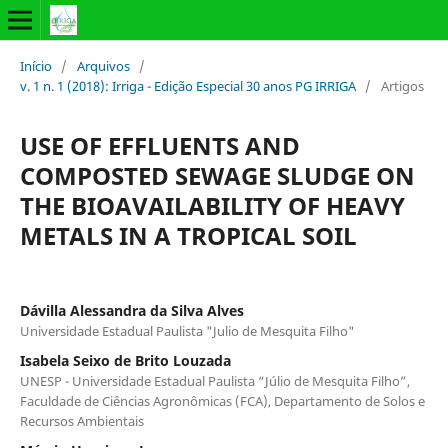
Início
/
Arquivos
/
v. 1 n. 1 (2018): Irriga - Edição Especial 30 anos PG IRRIGA
/
Artigos
USE OF EFFLUENTS AND
COMPOSTED SEWAGE SLUDGE ON
THE BIOAVAILABILITY OF HEAVY
METALS IN A TROPICAL SOIL
Dávilla Alessandra da Silva Alves
Universidade Estadual Paulista "Julio de Mesquita Filho"
Isabela Seixo de Brito Louzada
UNESP - Universidade Estadual Paulista “Júlio de Mesquita Filho”,
Faculdade de Ciências Agronômicas (FCA), Departamento de Solos e
Recursos Ambientais