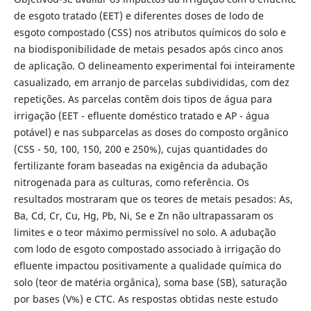
de esgoto tratado (EET) e diferentes doses de lodo de
esgoto compostado (CSS) nos atributos químicos do solo e
na biodisponibilidade de metais pesados após cinco anos
de aplicação. O delineamento experimental foi inteiramente
casualizado, em arranjo de parcelas subdivididas, com dez
repetições. As parcelas contêm dois tipos de água para
irrigação (EET - efluente doméstico tratado e AP - água
potável) e nas subparcelas as doses do composto orgânico
(CSS - 50, 100, 150, 200 e 250%), cujas quantidades do
fertilizante foram baseadas na exigência da adubação
nitrogenada para as culturas, como referência. Os
resultados mostraram que os teores de metais pesados: As,
Ba, Cd, Cr, Cu, Hg, Pb, Ni, Se e Zn não ultrapassaram os
limites e o teor máximo permissível no solo. A adubação
com lodo de esgoto compostado associado à irrigação do
efluente impactou positivamente a qualidade química do
solo (teor de matéria orgânica), soma base (SB), saturação
por bases (V%) e CTC. As respostas obtidas neste estudo