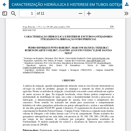
CARACTERIZAÇÃO HIDRÁULICA E HISTERESE EM TUBOS GOTEJADORES UTILIZADOS NA IRRIGAÇÃO SUBSUPERFICIAL