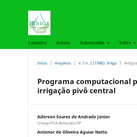
Cadastro
Acesso
Submissões
Sobre
Início
/
Arquivos
/
v. 1 n. 2 (1996): Irriga
/
Artigo
Programa computacional p
irrigação pivô central
Aderson Soares de Andrade Júnior
Unesp-FCA-Botucatu-SP
Antenor de Oliveira Aguiar Netto