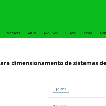
Métricas
Atual
Arquivos
Buscar
Taxas
Con
s
ara dimensionamento de sistemas d
PDF
Publicado