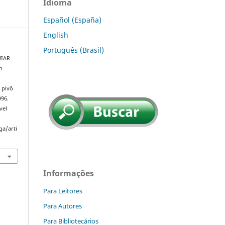
Idioma
Español (España)
English
Português (Brasil)
UIAR
n
 pivô
996.
vel
ga/arti
Informações
Para Leitores
Para Autores
Para Bibliotecários