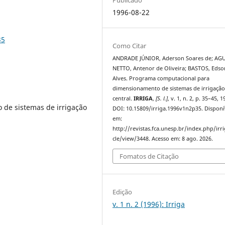
1996-08-22
35
Como Citar
ANDRADE JÚNIOR, Aderson Soares de; AG
NETTO, Antenor de Oliveira; BASTOS, Edso
Alves. Programa computacional para
dimensionamento de sistemas de irrigação
central.
IRRIGA
,
[S. l.]
, v. 1, n. 2, p. 35–45, 1
de sistemas de irrigação
DOI: 10.15809/irriga.1996v1n2p35. Disponí
em:
http://revistas.fca.unesp.br/index.php/irri
cle/view/3448. Acesso em: 8 ago. 2026.
Fomatos de Citação
Edição
v. 1 n. 2 (1996): Irriga