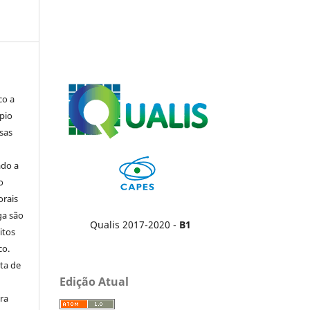
co a
pio
sas
ado a
o
orais
ga são
Qualis 2017-2020 -
B1
itos
co.
ta de
Edição Atual
ara