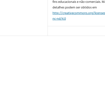
fins educacionais e não-comerciais. M
detalhes podem ser obtidos em
http://creativecommons.org/license
nc-nd/4.0