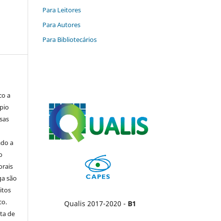
Para Leitores
Para Autores
Para Bibliotecários
co a
pio
sas
ado a
o
orais
ga são
itos
co.
Qualis 2017-2020 -
B1
ta de