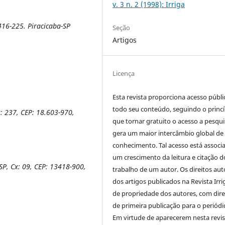
v. 3 n. 2 (1998): Irriga
416-225. Piracicaba-SP
Seção
Artigos
Licença
Esta revista proporciona acesso públi
todo seu conteúdo, seguindo o princí
: 237, CEP: 18.603-970,
que tornar gratuito o acesso a pesqui
gera um maior intercâmbio global de
conhecimento. Tal acesso está associ
um crescimento da leitura e citação d
P, Cx: 09, CEP: 13418-900,
trabalho de um autor. Os direitos aut
dos artigos publicados na Revista Irri
de propriedade dos autores, com dire
de primeira publicação para o periódi
Em virtude de aparecerem nesta revis