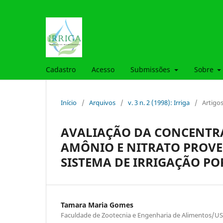
Cadastro
Acesso
Submissões
Sobre
Início
/
Arquivos
/
v. 3 n. 2 (1998): Irriga
/
Artigo
AVALIAÇÃO DA CONCENTRAÇ
AMÔNIO E NITRATO PROVE
SISTEMA DE IRRIGAÇÃO P
Tamara Maria Gomes
Faculdade de Zootecnia e Engenharia de Alimentos/U