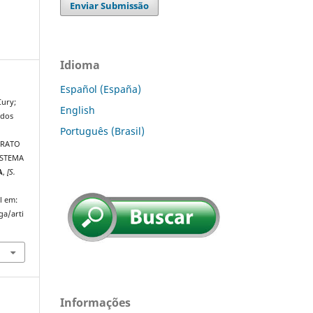
Enviar Submissão
Idioma
Español (España)
Cury;
English
 dos
Português (Brasil)
TRATO
ISTEMA
A
,
[S.
l em:
ga/arti
Informações