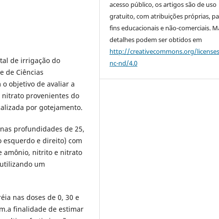
acesso público, os artigos são de uso
gratuito, com atribuições próprias, p
fins educacionais e não-comerciais. M
detalhes podem ser obtidos em
http://creativecommons.org/license
al de irrigação do
nc-nd/4.0
e de Ciências
 objetivo de avaliar a
 nitrato provenientes do
calizada por gotejamento.
 nas profundidades de 25,
 esquerdo e direito) com
amônio, nitrito e nitrato
utilizando um
réia nas doses de 0, 30 e
m.a finalidade de estimar