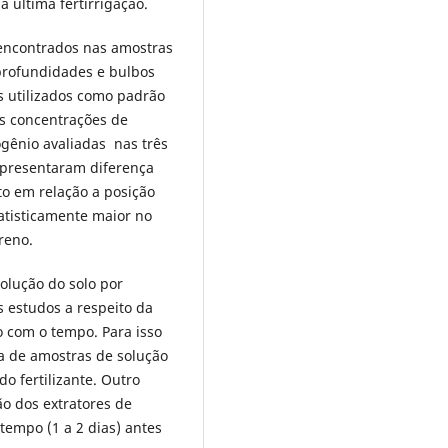
 a ultima fertirrigação.
 encontrados nas amostras
 profundidades e bulbos
s utilizados como padrão
As concentrações de
ogênio avaliadas nas três
apresentaram diferença
ato em relação a posição
tatisticamente maior no
reno.
olução do solo por
s estudos a respeito da
 com o tempo. Para isso
a de amostras de solução
do fertilizante. Outro
ão dos extratores de
tempo (1 a 2 dias) antes