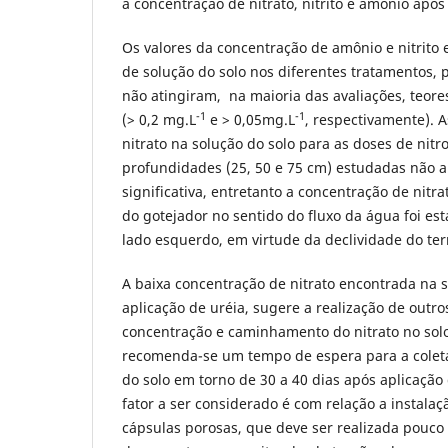
a concentração de nitrato, nitrito e amônio após
Os valores da concentração de amônio e nitrito
de solução do solo nos diferentes tratamentos,
não atingiram, na maioria das avaliações, teore
-1
-1
(> 0,2 mg.L
e > 0,05mg.L
, respectivamente). 
nitrato na solução do solo para as doses de nitr
profundidades (25, 50 e 75 cm) estudadas não 
significativa, entretanto a concentração de nitr
do gotejador no sentido do fluxo da água foi es
lado esquerdo, em virtude da declividade do ter
A baixa concentração de nitrato encontrada na s
aplicação de uréia, sugere a realização de outro
concentração e caminhamento do nitrato no solo
recomenda-se um tempo de espera para a colet
do solo em torno de 30 a 40 dias após aplicação 
fator a ser considerado é com relação a instalaç
cápsulas porosas, que deve ser realizada pouco 