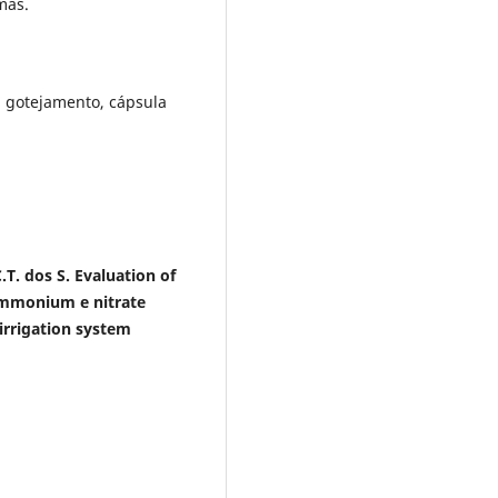
mas.
ão, gotejamento, cápsula
C.T. dos S. Evaluation of
 ammonium e nitrate
 irrigation system