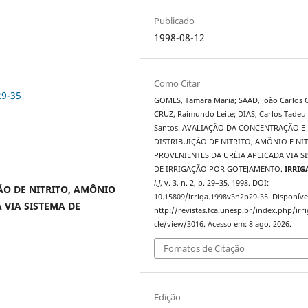
Publicado
1998-08-12
Como Citar
29-35
GOMES, Tamara Maria; SAAD, João Carlos 
CRUZ, Raimundo Leite; DIAS, Carlos Tadeu
Santos. AVALIAÇÃO DA CONCENTRAÇÃO E
DISTRIBUIÇÃO DE NITRITO, AMÔNIO E NI
PROVENIENTES DA URÉIA APLICADA VIA S
DE IRRIGAÇÃO POR GOTEJAMENTO.
IRRIG
l.]
, v. 3, n. 2, p. 29–35, 1998. DOI:
ÃO DE NITRITO, AMÔNIO
10.15809/irriga.1998v3n2p29-35. Disponíve
 VIA SISTEMA DE
http://revistas.fca.unesp.br/index.php/irri
cle/view/3016. Acesso em: 8 ago. 2026.
Fomatos de Citação
Edição