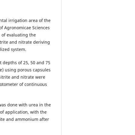
al irrigation area of the
 of Agronomicae Sciences
 of evaluating the
rite and nitrate deriving
alized system.
at depths of 25, 50 and 75
ide) using porous capsules
trite and nitrate were
hotometer of continuous
 was done with urea in the
of application, with the
trite and ammonium after