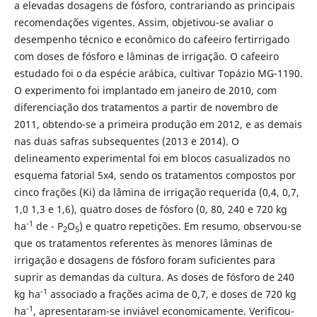
a elevadas dosagens de fósforo, contrariando as principais
recomendações vigentes. Assim, objetivou-se avaliar o
desempenho técnico e econômico do cafeeiro fertirrigado
com doses de fósforo e lâminas de irrigação. O cafeeiro
estudado foi o da espécie arábica, cultivar Topázio MG-1190.
O experimento foi implantado em janeiro de 2010, com
diferenciação dos tratamentos a partir de novembro de
2011, obtendo-se a primeira produção em 2012, e as demais
nas duas safras subsequentes (2013 e 2014). O
delineamento experimental foi em blocos casualizados no
esquema fatorial 5x4, sendo os tratamentos compostos por
cinco frações (Ki) da lâmina de irrigação requerida (0,4, 0,7,
1,0 1,3 e 1,6), quatro doses de fósforo (0, 80, 240 e 720 kg
-1
ha
de - P
O
) e quatro repetições. Em resumo, observou-se
2
5
que os tratamentos referentes às menores lâminas de
irrigação e dosagens de fósforo foram suficientes para
suprir as demandas da cultura. As doses de fósforo de 240
-1
kg ha
associado a frações acima de 0,7, e doses de 720 kg
-1
ha
, apresentaram-se inviável economicamente. Verificou-