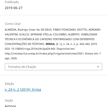
Publicado
2019-06-27
Como Citar
ALMEIDA, Rodrigo Cesar de; DE DEUS, FÁBIO PONCIANO; DIOTTO, ADRIANO
VALENTIM; SCALCO, MYRIANE STELLA; COLOMBO, ALBERTO. VIABILIDADE
TÉCNICA E ECONÔMICA DO CAFEEIRO FERTIRRIGADO COM DIFERENTES
CONCENTRAÇÕES DE FÓSFORO.
IRRIGA
,
[S. l.]
, v. 24, n. 2, p. 424–443, 2019.
DOI: 10.15809/irriga.2019v24n2p424-443. Disponível em:
http://revistas.fca.unesp.br/index.php/irriga/article/view/2921. Acesso em: 7
ago. 2026.
Fomatos de Citação
Edição
v. 24 n. 2 (2019): Irriga
Seção
Artigos