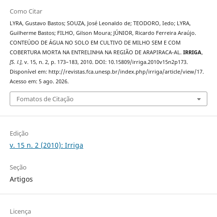
Como Citar
LYRA, Gustavo Bastos; SOUZA, José Leonaldo de; TEODORO, Iedo; LYRA,
Guilherme Bastos; FILHO, Gilson Moura; JÚNIOR, Ricardo Ferreira Araújo.
CONTEÚDO DE ÁGUA NO SOLO EM CULTIVO DE MILHO SEM E COM
COBERTURA MORTA NA ENTRELINHA NA REGIÃO DE ARAPIRACA-AL.
IRRIGA
,
[S. l.]
, v. 15, n. 2, p. 173–183, 2010. DOI: 10.15809/irriga.2010v15n2p173.
Disponível em: http://revistas.fca.unesp.br/index.php/irriga/article/view/17.
Acesso em: 5 ago. 2026.
Fomatos de Citação
Edição
v. 15 n. 2 (2010): Irriga
Seção
Artigos
Licença