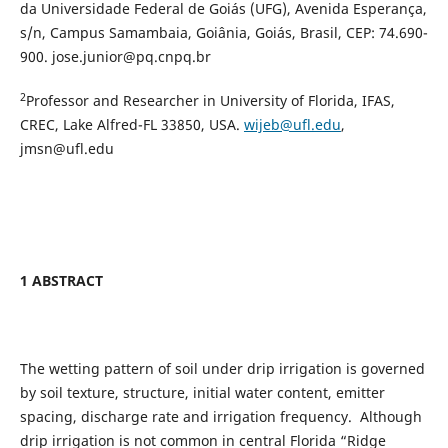
da Universidade Federal de Goiás (UFG), Avenida Esperança,
s/n, Campus Samambaia, Goiânia, Goiás, Brasil, CEP: 74.690-
900. jose.junior@pq.cnpq.br
2
Professor and Researcher in University of Florida, IFAS,
CREC, Lake Alfred-FL 33850, USA.
wijeb@ufl.edu
,
jmsn@ufl.edu
1 ABSTRACT
The wetting pattern of soil under drip irrigation is governed
by soil texture, structure, initial water content, emitter
spacing, discharge rate and irrigation frequency. Although
drip irrigation is not common in central Florida “Ridge