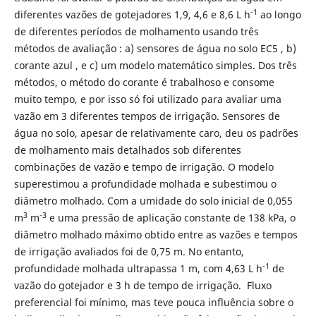
-1
diferentes vazões de gotejadores 1,9, 4,6 e 8,6 L h
ao longo
de diferentes períodos de molhamento usando três
métodos de avaliação : a) sensores de água no solo EC5 , b)
corante azul , e c) um modelo matemático simples. Dos três
métodos, o método do corante é trabalhoso e consome
muito tempo, e por isso só foi utilizado para avaliar uma
vazão em 3 diferentes tempos de irrigação. Sensores de
água no solo, apesar de relativamente caro, deu os padrões
de molhamento mais detalhados sob diferentes
combinações de vazão e tempo de irrigação. O modelo
superestimou a profundidade molhada e subestimou o
diâmetro molhado. Com a umidade do solo inicial de 0,055
3
-3
m
m
e uma pressão de aplicação constante de 138 kPa, o
diâmetro molhado máximo obtido entre as vazões e tempos
de irrigação avaliados foi de 0,75 m. No entanto,
-1
profundidade molhada ultrapassa 1 m, com 4,63 L h
de
vazão do gotejador e 3 h de tempo de irrigação. Fluxo
preferencial foi mínimo, mas teve pouca influência sobre o