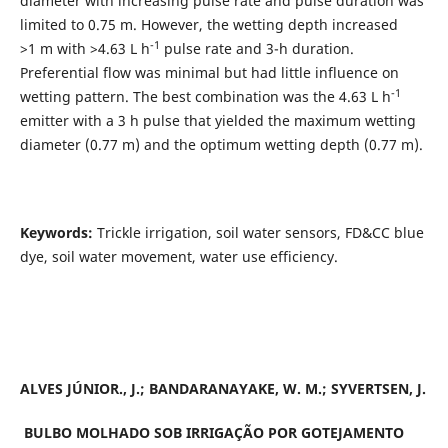
diameter with increasing pulse rate and pulse duration was
limited to 0.75 m. However, the wetting depth increased
-1
>1 m with >4.63 L h
pulse rate and 3-h duration.
Preferential flow was minimal but had little influence on
-1
wetting pattern. The best combination was the 4.63 L h
emitter with a 3 h pulse that yielded the maximum wetting
diameter (0.77 m) and the optimum wetting depth (0.77 m).
Keywords:
Trickle irrigation, soil water sensors, FD&CC blue
dye, soil water movement, water use efficiency.
ALVES JÚNIOR., J.; BANDARANAYAKE, W. M.; SYVERTSEN, J.
BULBO MOLHADO SOB IRRIGAÇÃO POR GOTEJAMENTO