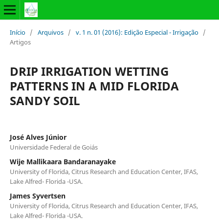
Início
/
Arquivos
/
v. 1 n. 01 (2016): Edição Especial - Irrigação
/
Artigos
DRIP IRRIGATION WETTING
PATTERNS IN A MID FLORIDA
SANDY SOIL
José Alves Júnior
Universidade Federal de Goiás
Wije Mallikaara Bandaranayake
University of Florida, Citrus Research and Education Center, IFAS,
Lake Alfred- Florida -USA.
James Syvertsen
University of Florida, Citrus Research and Education Center, IFAS,
Lake Alfred- Florida -USA.