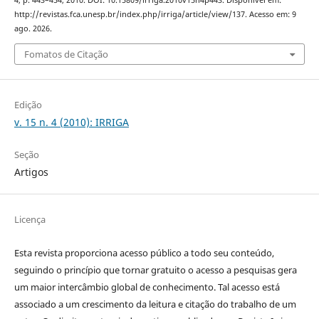
4, p. 443–454, 2010. DOI: 10.15809/irriga.2010v15n4p443. Disponível em:
http://revistas.fca.unesp.br/index.php/irriga/article/view/137. Acesso em: 9
ago. 2026.
Fomatos de Citação
Edição
v. 15 n. 4 (2010): IRRIGA
Seção
Artigos
Licença
Esta revista proporciona acesso público a todo seu conteúdo,
seguindo o princípio que tornar gratuito o acesso a pesquisas gera
um maior intercâmbio global de conhecimento. Tal acesso está
associado a um crescimento da leitura e citação do trabalho de um