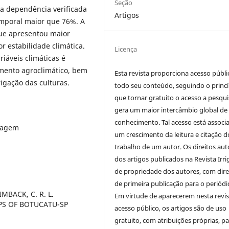
Seção
sua dependência verificada
Artigos
mporal maior que 76%. A
que apresentou maior
 estabilidade climática.
Licença
iáveis climáticas é
amento agroclimático, bem
Esta revista proporciona acesso públi
igação das culturas.
todo seu conteúdo, seguindo o princí
que tornar gratuito o acesso a pesqui
gera um maior intercâmbio global de
conhecimento. Tal acesso está associ
igagem
um crescimento da leitura e citação d
trabalho de um autor. Os direitos aut
dos artigos publicados na Revista Irri
de propriedade dos autores, com dire
de primeira publicação para o periódi
ZIMBACK, C. R. L.
Em virtude de aparecerem nesta revis
PS OF BOTUCATU-SP
acesso público, os artigos são de uso
gratuito, com atribuições próprias, p