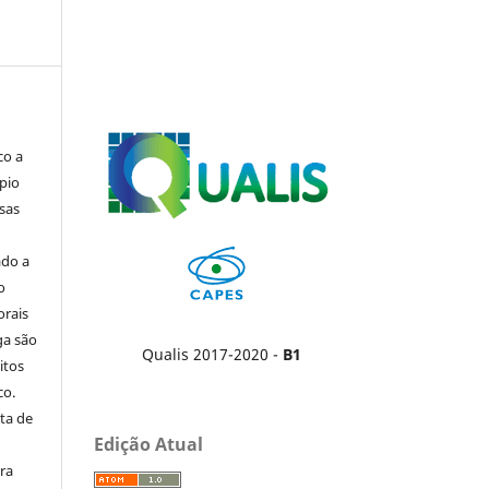
co a
pio
sas
ado a
o
orais
ga são
Qualis 2017-2020 -
B1
itos
co.
ta de
Edição Atual
ara