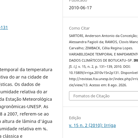
2010-06-17
p131
Como Citar
SARTORI, Anderson Antonio da Conceição;
Alessandra Fagioli da; RAMOS, Clovis Man
Carvalho; ZIMBACK, Célia Regina Lopes.
VARIABILIDADE TEMPORAL E MAPEAMEN
DADOS CLIMÁTICOS DE BOTUCATU–SP.
IR
[S. l.]
, v. 15, n. 2, p. 131–139, 2010. DOI:
e temporal da temperatura
10.15809/irriga.2010v15n2p131. Disponível
tiva do ar na cidade de
http://revistas.fca.unesp.br/index.php/irri
ísticas. Os dados de
cle/view/13. Acesso em: 8 ago. 2026.
 umidade relativa do ar
Fomatos de Citação
 da Estação Meteorológica
 Agronômicas-UNESP. As
8 a 2007, referem-se ao
Edição
m altura de lâmina d'água
v. 15 n. 2 (2010): Irriga
umidade relativa em %.
 clássica e