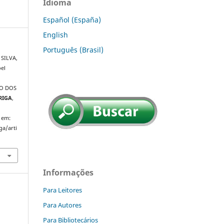
Idioma
Español (España)
English
Português (Brasil)
 SILVA,
oel
TO DOS
RIGA
,
 em:
ga/arti
Informações
Para Leitores
Para Autores
Para Bibliotecários