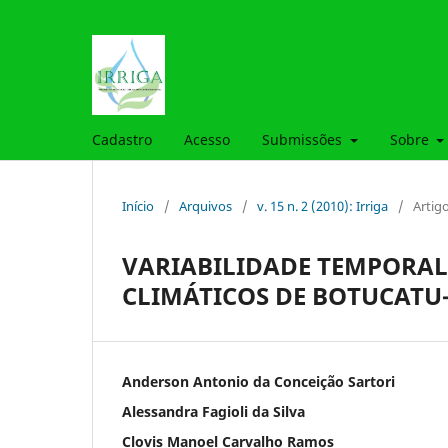
Cadastro
Acesso
Submissões
Sobre
Início
/
Arquivos
/
v. 15 n. 2 (2010): Irriga
/
Artig
VARIABILIDADE TEMPORA
CLIMÁTICOS DE BOTUCATU
Anderson Antonio da Conceição Sartori
Alessandra Fagioli da Silva
Clovis Manoel Carvalho Ramos