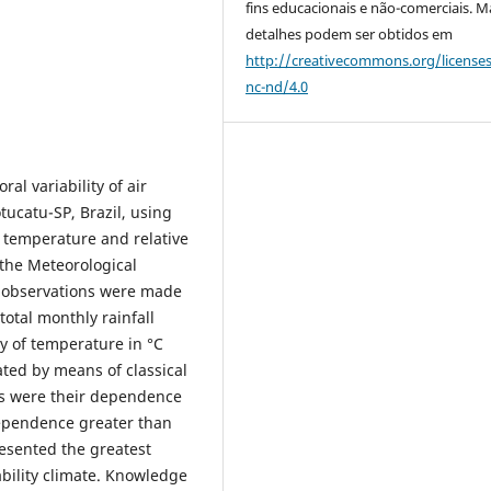
fins educacionais e não-comerciais. M
detalhes podem ser obtidos em
http://creativecommons.org/license
nc-nd/4.0
al variability of air
tucatu-SP, Brazil, using
ir temperature and relative
the Meteorological
he observations were made
total monthly rainfall
y of temperature in °C
ated by means of classical
les were their dependence
dependence greater than
resented the greatest
bility climate. Knowledge