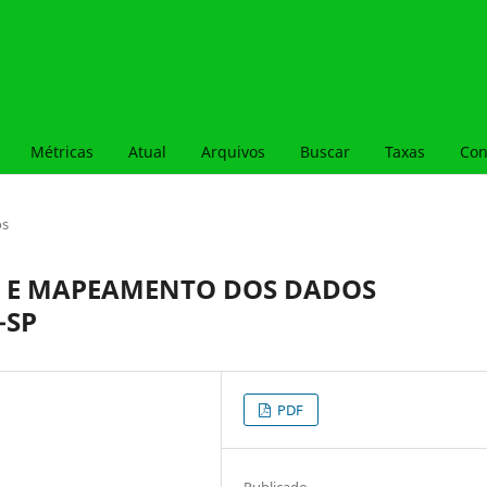
Métricas
Atual
Arquivos
Buscar
Taxas
Con
os
L E MAPEAMENTO DOS DADOS
–SP
PDF
Publicado