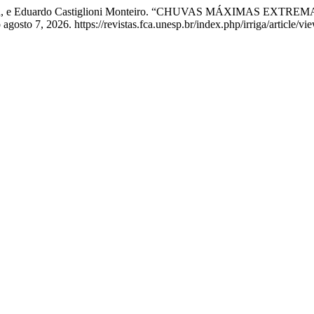
 Heldwein, e Eduardo Castiglioni Monteiro. “CHUVAS MÁXIMAS 
gosto 7, 2026. https://revistas.fca.unesp.br/index.php/irriga/article/vi