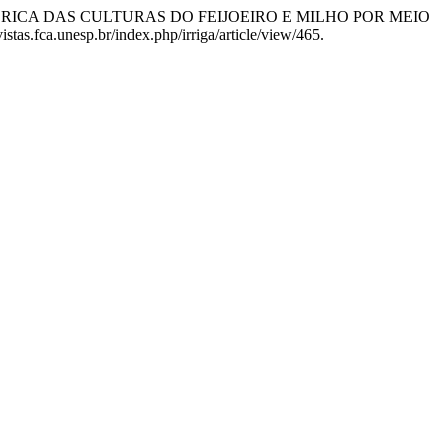
E HÍDRICA DAS CULTURAS DO FEIJOEIRO E MILHO POR MEIO
stas.fca.unesp.br/index.php/irriga/article/view/465.