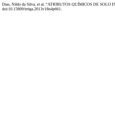
Dias, Nildo da Silva, et al. “ATRIBUTOS QUÍMICOS DE
doi:10.15809/irriga.2013v18n4p661.