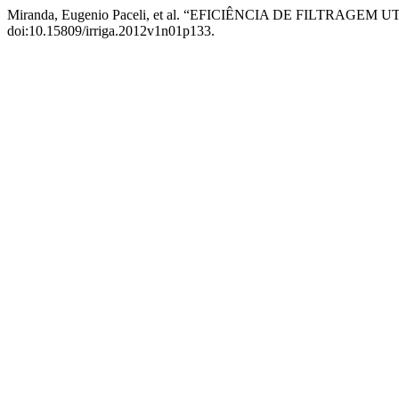
Miranda, Eugenio Paceli, et al. “EFICIÊNCIA DE FILTRAG
doi:10.15809/irriga.2012v1n01p133.