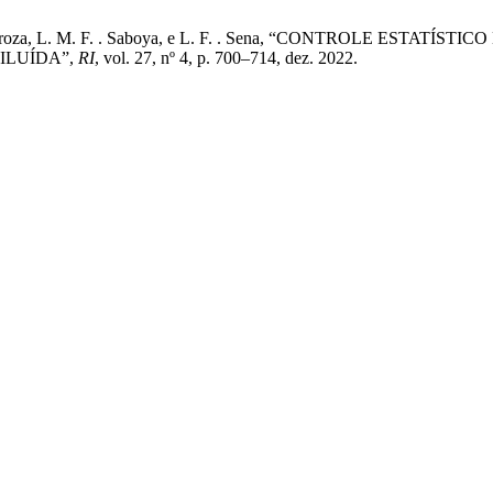
o, J. P. . Pedroza, L. M. F. . Saboya, e L. F. . Sena, “CONTR
ILUÍDA”,
RI
, vol. 27, nº 4, p. 700–714, dez. 2022.