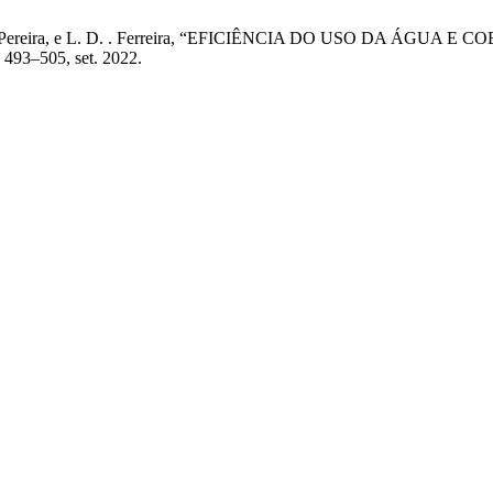
es, A. C. . Pereira, e L. D. . Ferreira, “EFICIÊNCIA DO USO D
p. 493–505, set. 2022.