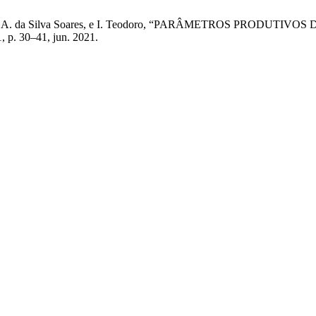
 Araújo, M. A. da Silva Soares, e I. Teodoro, “PARÂMETROS PR
 1, p. 30–41, jun. 2021.