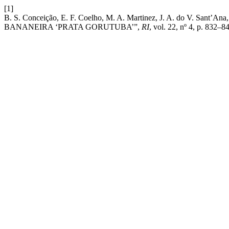
[1]
B. S. Conceição, E. F. Coelho, M. A. Martinez, J. A. do V. Sa
BANANEIRA ‘PRATA GORUTUBA’”,
RI
, vol. 22, nº 4, p. 832–8